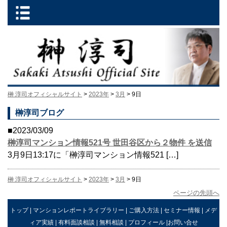
榊 淳司オフィシャルサイト
>
2023年
>
3月
> 9日
榊淳司ブログ
■2023/03/09
榊淳司マンション情報521号 世田谷区から２物件 を送信
3月9日13:17に「榊淳司マンション情報521 […]
榊 淳司オフィシャルサイト
>
2023年
>
3月
> 9日
ページの先頭へ
トップ
|
マンションレポートライブラリー
|
ご購入方法
|
セミナー情報
|
メデ
ィア実績
|
有料面談相談
|
無料相談
|
プロフィール
|
お問い合せ