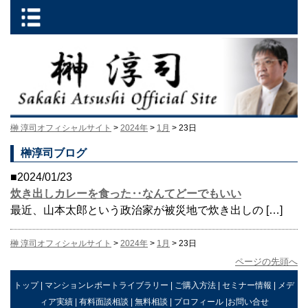
榊 淳司オフィシャルサイト
>
2024年
>
1月
> 23日
榊淳司ブログ
■2024/01/23
炊き出しカレーを食った‥なんてどーでもいい
最近、山本太郎という政治家が被災地で炊き出しの […]
榊 淳司オフィシャルサイト
>
2024年
>
1月
> 23日
ページの先頭へ
トップ
|
マンションレポートライブラリー
|
ご購入方法
|
セミナー情報
|
メデ
ィア実績
|
有料面談相談
|
無料相談
|
プロフィール
|
お問い合せ