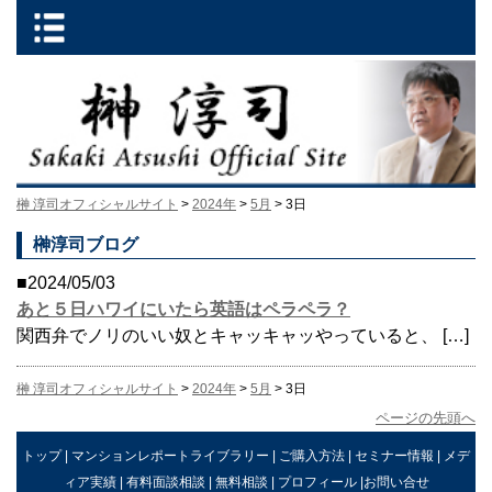
榊 淳司オフィシャルサイト
>
2024年
>
5月
> 3日
榊淳司ブログ
■2024/05/03
あと５日ハワイにいたら英語はペラペラ？
関西弁でノリのいい奴とキャッキャッやっていると、 […]
榊 淳司オフィシャルサイト
>
2024年
>
5月
> 3日
ページの先頭へ
トップ
|
マンションレポートライブラリー
|
ご購入方法
|
セミナー情報
|
メデ
ィア実績
|
有料面談相談
|
無料相談
|
プロフィール
|
お問い合せ