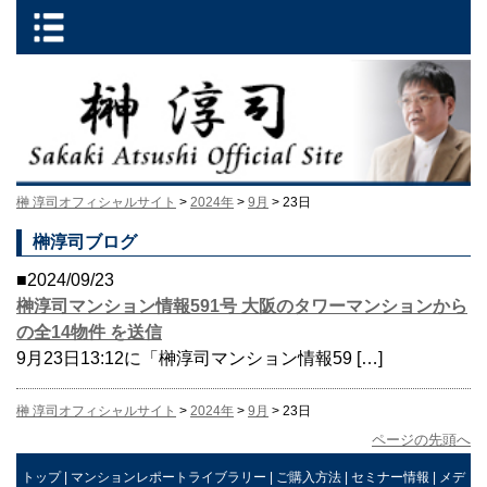
榊 淳司オフィシャルサイト
>
2024年
>
9月
> 23日
榊淳司ブログ
■2024/09/23
榊淳司マンション情報591号 大阪のタワーマンションから
の全14物件 を送信
9月23日13:12に「榊淳司マンション情報59 […]
榊 淳司オフィシャルサイト
>
2024年
>
9月
> 23日
ページの先頭へ
トップ
|
マンションレポートライブラリー
|
ご購入方法
|
セミナー情報
|
メデ