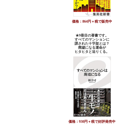
価格：864円＋税で販売中
★9冊目の著書です。
すべてのマンションに
課された十字架とは？
廃墟になる運命が
ヒタヒタと迫りくる。
価格：930円＋税で好評発売中