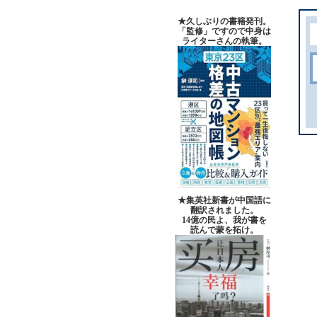
★久しぶりの書籍発刊。
「監修」ですので中身は
ライターさんの執筆。
★集英社新書が中国語に
翻訳されました。
14億の民よ、我が書を
読んで蒙を拓け。