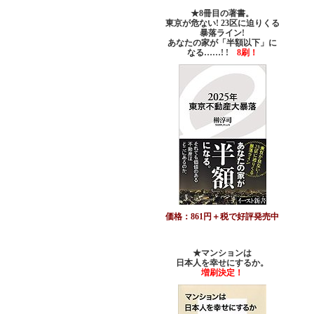
★8冊目の著書。
東京が危ない! 23区に迫りくる
暴落ライン!
あなたの家が「半額以下」に
なる……! !
8刷！
価格：861円＋税で好評発売中
★マンションは
日本人を幸せにするか。
増刷決定！