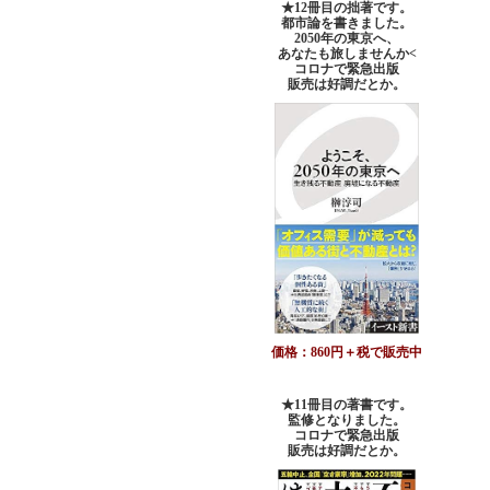
★12冊目の拙著です。
都市論を書きました。
2050年の東京へ、
あなたも旅しませんか<
コロナで緊急出版
販売は好調だとか。
価格：860円＋税で販売中
★11冊目の著書です。
監修となりました。
コロナで緊急出版
販売は好調だとか
。