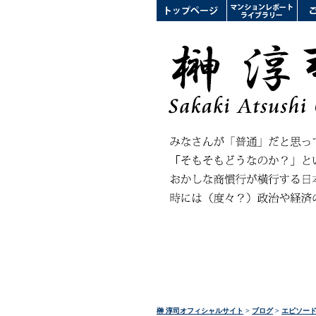
榊 淳司オフィシャルサイト
>
ブログ
>
エピソー