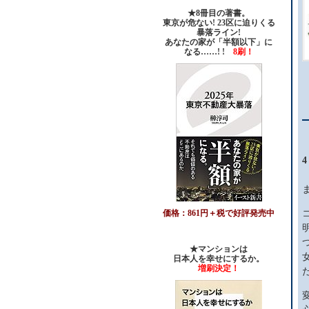
★8冊目の著書。
東京が危ない! 23区に迫りくる
暴落ライン!
あなたの家が「半額以下」に
なる……! !
8刷！
4
価格：861円＋税で好評発売中
★マンションは
日本人を幸せにするか。
増刷決定！