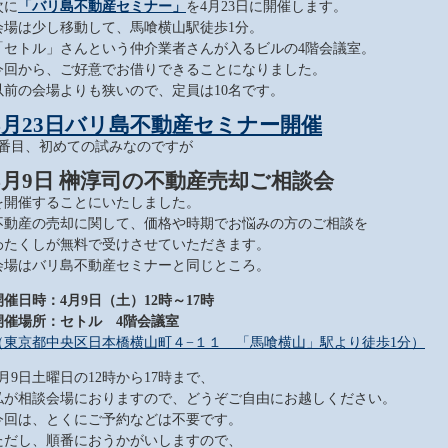
次に
「バリ島不動産セミナー」
を4月23日に開催します。
会場は少し移動して、馬喰横山駅徒歩1分。
「セトル」さんという仲介業者さんが入るビルの4階会議室。
今回から、ご好意でお借りできることになりました。
以前の会場よりも狭いので、定員は10名です。
4月23日バリ島不動産セミナー開催
3番目、初めての試みなのですが
4月9日 榊淳司の不動産売却ご相談会
を開催することにいたしました。
不動産の売却に関して、価格や時期でお悩みの方のご相談を
わたくしが無料で受けさせていただきます。
会場はバリ島不動産セミナーと同じところ。
開催日時：4月9日（土）12時～17時
開催場所：セトル 4階会議室
（東京都中央区日本橋横山町４−１１ 「馬喰横山」駅より徒歩1分）
4月9日土曜日の12時から17時まで、
私が相談会場におりますので、どうぞご自由にお越しください。
今回は、とくにご予約などは不要です。
ただし、順番におうかがいしますので、