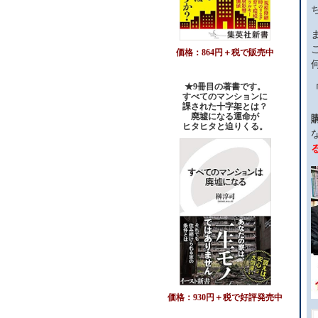
価格：864円＋税で販売中
★9冊目の著書です。
すべてのマンションに
課された十字架とは？
廃墟になる運命が
ヒタヒタと迫りくる。
価格：930円＋税で好評発売中