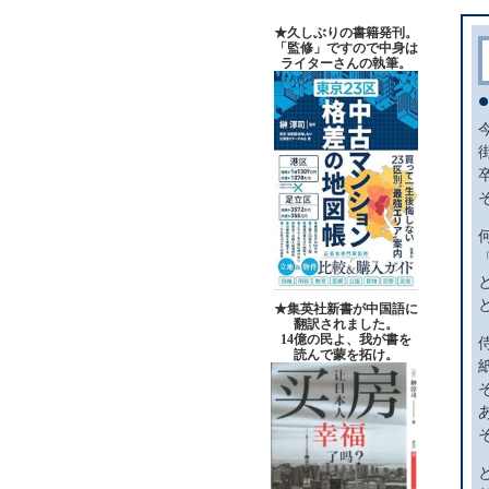
★久しぶりの書籍発刊。
「監修」ですので中身は
ライターさんの執筆。
★集英社新書が中国語に
翻訳されました。
14億の民よ、我が書を
読んで蒙を拓け。