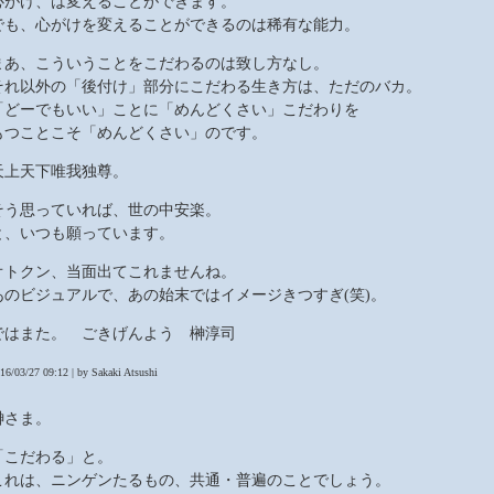
心がけ、は変えることができます。
でも、心がけを変えることができるのは稀有な能力。
まあ、こういうことをこだわるのは致し方なし。
それ以外の「後付け」部分にこだわる生き方は、ただのバカ。
「どーでもいい」ことに「めんどくさい」こだわりを
もつことこそ「めんどくさい」のです。
天上天下唯我独尊。
そう思っていれば、世の中安楽。
と、いつも願っています。
オトクン、当面出てこれませんね。
あのビジュアルで、あの始末ではイメージきつすぎ(笑)。
ではまた。 ごきげんよう 榊淳司
16/03/27 09:12 | by Sakaki Atsushi
榊さま。
「こだわる」と。
これは、ニンゲンたるもの、共通・普遍のことでしょう。