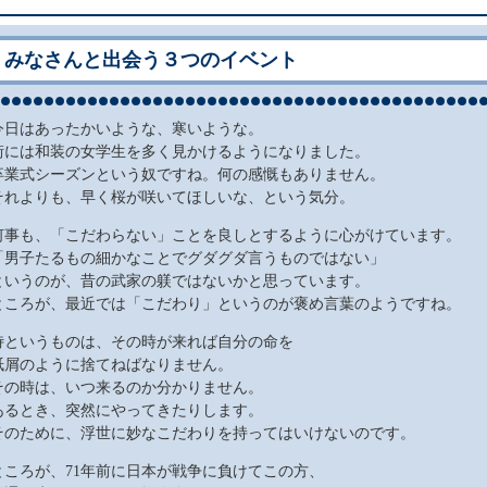
みなさんと出会う３つのイベント
今日はあったかいような、寒いような。
街には和装の女学生を多く見かけるようになりました。
卒業式シーズンという奴ですね。何の感慨もありません。
それよりも、早く桜が咲いてほしいな、という気分。
何事も、「こだわらない」ことを良しとするように心がけています。
「男子たるもの細かなことでグダグダ言うものではない」
というのが、昔の武家の躾ではないかと思っています。
ところが、最近では「こだわり」というのが褒め言葉のようですね。
侍というものは、その時が来れば自分の命を
紙屑のように捨てねばなりません。
その時は、いつ来るのか分かりません。
あるとき、突然にやってきたりします。
そのために、浮世に妙なこだわりを持ってはいけないのです。
ところが、71年前に日本が戦争に負けてこの方、