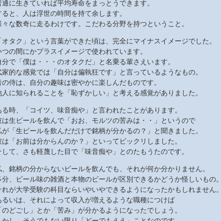
普通に生きていれば平均寿命をまっとうできます。
すると、人は浮世の時間を持て余します。
様々な数奇に走るわけです。こだわる分野を持つということ。
「オタク」という言葉ができた頃は、完全にマイナスイメージでした。
いつの間にかプラスイメージで使われています。
自分で「僕は・・・のオタクだ」と名乗る輩さえいます。
武家的な感覚では「自分は偏執狂です」と言っているようなもの。
昔の侍は、自分の趣味は密やかに楽しんだものです。
他人に知られることを「恥ずかしい」と考える感覚がありました。
ある時、「コイツ、味音痴や」と言われたことがあります。
彼は生ビールを飲んで「おお、モルツの苦みは・・」というので
私が「生ビールを飲んだだけで銘柄が分かるの？」と聞きました。
彼は「お前は分からんのか？」といってビックリしました。
そして、さも軽蔑した目で「味音痴や」とのたもうたのです。
私、銘柄の分からないビールを飲んでも、それが何か分かりません。
多分、ビール味の雑酒と本物のビールが区別できるかどうか怪しいもの
それが大学受験の科目ならいやいやできるようになったかもしれません
あるいは、それによって収入が増えるような職種につけば
「のどごし」とか「苦み」が分かるようになったでしょう。
しかし、そうでもない限り「どーでもええ」ことなのです。