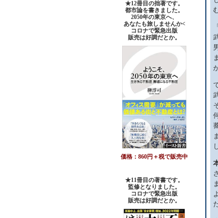
★12冊目の拙著です。
都市論を書きました。
2050年の東京へ、
あなたも旅しませんか<
コロナで緊急出版
販売は好調だとか。
価格：860円＋税で販売中
★11冊目の著書です。
監修となりました。
コロナで緊急出版
販売は好調だとか
。