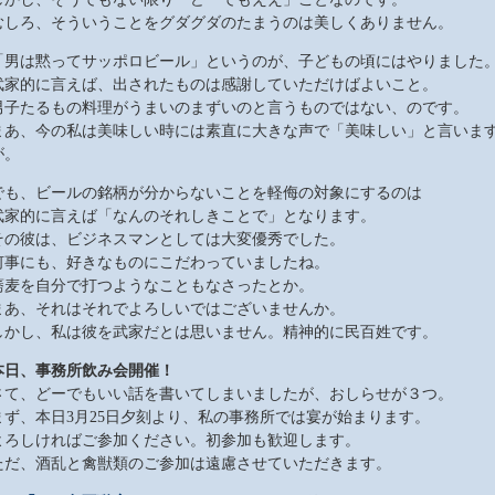
むしろ、そういうことをグダグダのたまうのは美しくありません。
「男は黙ってサッポロビール」というのが、子どもの頃にはやりました
武家的に言えば、出されたものは感謝していただけばよいこと。
男子たるもの料理がうまいのまずいのと言うものではない、のです。
まあ、今の私は美味しい時には素直に大きな声で「美味しい」と言いま
が。
でも、ビールの銘柄が分からないことを軽侮の対象にするのは
武家的に言えば「なんのそれしきことで」となります。
その彼は、ビジネスマンとしては大変優秀でした。
何事にも、好きなものにこだわっていましたね。
蕎麦を自分で打つようなこともなさったとか。
まあ、それはそれでよろしいではございませんか。
しかし、私は彼を武家だとは思いません。精神的に民百姓です。
本日、事務所飲み会開催！
さて、どーでもいい話を書いてしまいましたが、おしらせが３つ。
まず、本日3月25日夕刻より、私の事務所では宴が始まります。
よろしければご参加ください。初参加も歓迎します。
ただ、酒乱と禽獣類のご参加は遠慮させていただきます。