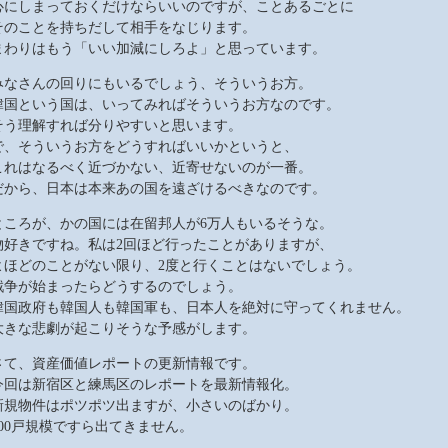
心にしまっておくだけならいいのですが、ことあるごとに
そのことを持ちだして相手をなじります。
まわりはもう「いい加減にしろよ」と思っています。
みなさんの回りにもいるでしょう、そういうお方。
韓国という国は、いってみればそういうお方なのです。
そう理解すれば分りやすいと思います。
で、そういうお方をどうすればいいかというと、
これはなるべく近づかない、近寄せないのが一番。
だから、日本は本来あの国を遠ざけるべきなのです。
ところが、かの国には在留邦人が6万人もいるそうな。
物好きですね。私は2回ほど行ったことがありますが、
よほどのことがない限り、2度と行くことはないでしょう。
戦争が始まったらどうするのでしょう。
韓国政府も韓国人も韓国軍も、日本人を絶対に守ってくれません。
大きな悲劇が起こりそうな予感がします。
さて、資産価値レポートの更新情報です。
今回は新宿区と練馬区のレポートを最新情報化。
新規物件はポツポツ出ますが、小さいのばかり。
100戸規模ですら出てきません。