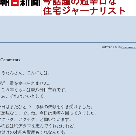
2017/4/17 0:10
Comments 
 Comments
まろたんさん、こんにちは。
最近、量を食べられません。
ここ５年くらいは腹八分目主義です。
まあ、それはいいとして。
今日はまたひとつ、原稿の依頼を引き受けました。
貧乏暇なし、ですね。今日は川崎を回ってきました。
アクセク、アクセク、と働いています。
私の親はIQアタマを恵んでくれたけれど、
金儲けの才能も資産もくれなんだあ・・・