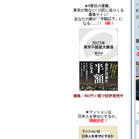
★8冊目の著書。
東京が危ない! 23区に迫りくる
暴落ライン!
あなたの家が「半額以下」に
なる……! !
8刷！
価格：861円＋税で好評発売中
★マンションは
日本人を幸せにするか。
増刷決定！