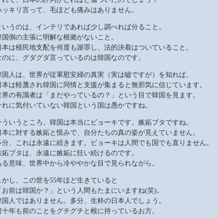
ハッキリ言って、毛ほども痛みはありません。
というのは、インテリであれば少し調べれば分ること。
韓国側の主張に明解な根拠がないこと。
日本は植民地支配を何度も謝罪し、法的決着はついていること。
なのに、グダグダ言っているのは韓国なのです。
韓国人は、世界が従軍慰安婦の真実（実は嘘ですが）を知れば、
日本は軽蔑され韓国に同情と支援が集まると無邪気に信じています。
世界の有識者は「まだやっているの？」という目で韓国を見ます。
それに気付いていない韓国という国は愚かですね。
そういうところ、韓国は本当にビョーキです。嫉妬ブタですね。
日本に対する嫉妬と恨みで、自分たちの真の姿が見えていません。
多分、これは永遠に続きます。ビョーキは人間でも国でも直りません。
嫉妬ブタは、永遠に嫉妬に狂い続けるのです。
ある意味、世界中から冷ややかな目で見られながら。
しかし、この世を55年ほど生きていると
「お前は韓国か？」という人間もたまにいますね(笑)。
韓国人ではありません。多分、生粋の日本人でしょう。
何十年も前のことをグチグチと根に持っているお方。