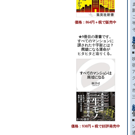
価格：864円＋税で販売中
★9冊目の著書です。
すべてのマンションに
課された十字架とは？
廃墟になる運命が
ヒタヒタと迫りくる。
価格：930円＋税で好評発売中