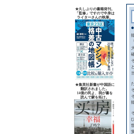
★久しぶりの書籍発刊。
「監修」ですので中身は
ライターさんの執筆。
★集英社新書が中国語に
翻訳されました。
14億の民よ、我が書を
読んで蒙を拓け。