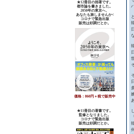
★12冊目の拙著です。
都市論を書きました。
2050年の東京へ、
あなたも旅しませんか<
コロナで緊急出版
販売は好調だとか。
価格：860円＋税で販売中
★11冊目の著書です。
監修となりました。
コロナで緊急出版
販売は好調だとか
。