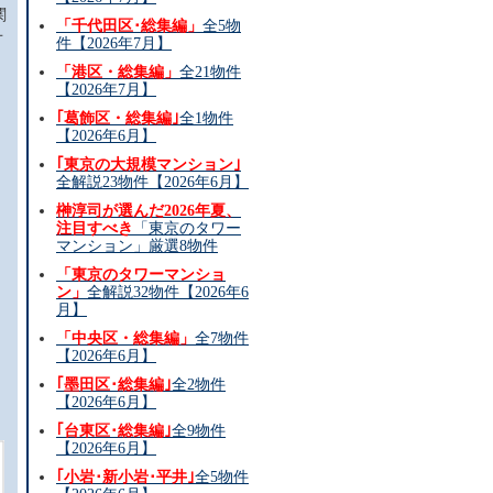
関
「千代田区･総集編」
全5物
オ
件【2026年7月】
「港区・総集編」
全21物件
【2026年7月】
｢葛飾区・総集編｣
全1物件
【2026年6月】
と
｢東京の大規模マンション｣
全解説23物件【2026年6月】
榊淳司が選んだ2026年夏、
注目すべき
「東京のタワー
マンション」厳選8物件
「東京のタワーマンショ
ン」
全解説32物件【2026年6
月】
「中央区・総集編」
全7物件
【2026年6月】
｢墨田区･総集編｣
全2物件
【2026年6月】
｢台東区･総集編｣
全9物件
【2026年6月】
｢小岩･新小岩･平井｣
全5物件