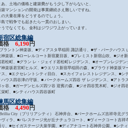
まあ、土地の価格と建築費がもう少し下がらないと、
新築マンションの開発は事業継続さえ難しいですね。
この大量在庫をどうするのでしょう。
半島で戦争でも起きたら一貫のおしまい。
そうでなくても、金利はジワジワ上がっています。
新宿区総集編
価格
6,190
円
■ブラントン神楽坂、■ディアスタ早稲田 諏訪通り、■ザ・パークハウス 
吹神楽坂、■ローレルコート新宿夏目坂、■プレミスト新宿山吹、■ジオ新
宿若松町、■グラン レ・ジェイド若松町レジデンス、■オープンレジデン
ア神楽坂若宮町ヒルズ、■ウエリス新宿早稲田の森、■プラウド神楽坂マ
クス、■エクセレントシティ目白、 ■スカイフォレストレジデンス、■シ
ィハウス四谷津の守坂、■ パークホームズ四谷 ザ レジデンス、■アトラ
市ヶ谷、■ガーデンヒルズ四ツ谷 迎賓の森、■ジオ四谷荒木町、■ジオ四
三栄町、■シティハウス四谷坂町
練馬区総集編
価格
4,490
円
■Brillia City（ブリリアシティ） 石神井台、■パークホームズ吉祥寺北グ
ンヴィラ、■パレステージ光が丘ナチュラコート、■ヴィークコート吉祥
通り、■セイガステージ大泉学園、■ディアナコート石神井公園、■シティ