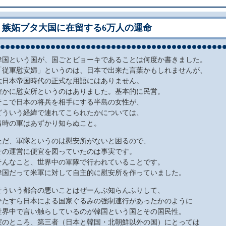
嫉妬ブタ大国に在留する6万人の運命
韓国という国が、国ごとビョーキであることは何度か書きました。
「従軍慰安婦」というのは、日本で出来た言葉かもしれませんが、
大日本帝国時代の正式な用語にはありません。
確かに慰安所というのはありました。基本的に民営。
そこで日本の将兵を相手にする半島の女性が、
どういう経緯で連れてこられたかについては、
当時の軍はあずかり知らぬこと。
ただ、軍隊というのは慰安所がないと困るので、
その運営に便宜を図っていたのは事実です。
そんなこと、世界中の軍隊で行われていることです。
韓国だって米軍に対して自主的に慰安所を作っていました。
そういう都合の悪いことはぜーんぶ知らんふりして、
ひたすら日本による国家ぐるみの強制連行があったかのように
世界中で言い触らしているのが韓国という国とその国民性。
実のところ、第三者（日本と韓国・北朝鮮以外の国）にとっては