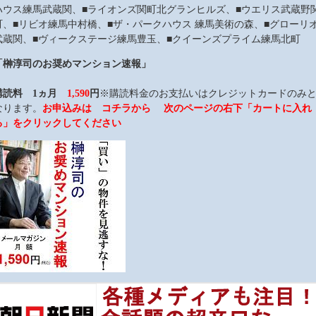
ハウス練馬武蔵関、■ライオンズ関町北グランヒルズ、■ウエリス武蔵野
町、■リビオ練馬中村橋、■ザ・パークハウス 練馬美術の森、■グローリ
武蔵関、■ヴィークステージ練馬豊玉、■クイーンズプライム練馬北町
「榊淳司のお奨めマンション速報」
購読料 1ヵ月
1,590
円
※購読料金のお支払いはクレジットカードのみ
なります。
お申込みは コチラから 次のページの右下「カートに入れ
る」をクリックしてください