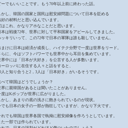
どーでもいいことです。もう70年以上前に終わった話。
しかし、韓国の国家と国民は慰安婦問題について日本を貶める
格好の材料だと思い込んでいます。
実はこれ、かなりアホなことだと思います。
日本は戦後72年、世界に対して平和国家をアピールしてきました。
ハッキリいって、この72年で日本の軍隊は誰も殺していません。
おまけに日本は経済が成長し、ハイテク分野で一度は世界をリード。
さらに、今はソフトパワーでも世界中から耳目を集めています。
世界中には「日本が大好き」を公言する人が多数います。
ヨーロッパに在住する人々と話をすると、
10人と知り合うと2，3人は「日本好き」がいるそうです。
比べて韓国はどうでしょうか？
世界に親韓国があるとは聞いたことがありません。
一度はKポップが世界に広がりました。
しかし、あまりの底の浅さに飽きられているのが現状。
今でも日本の女子の一部が熱狂していますが、かなり下火です。
それでも韓国は世界各国で執拗に慰安婦像を作ろうとしています。
また一部では作られています。
それで、日本の評判がどれほど傷ついたのでしょう？