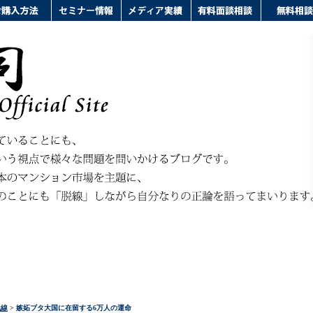
脱線
> 嫉妬ブタ大国に在留する6万人の運命