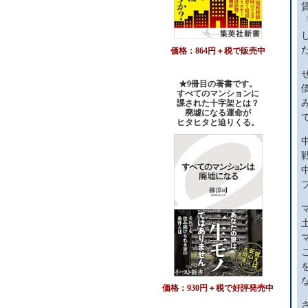
価格：864円＋税で販売中
★9冊目の著書です。
すべてのマンションに
課された十字架とは？
廃墟になる運命が
ヒタヒタと迫りくる。
価格：930円＋税で好評発売中