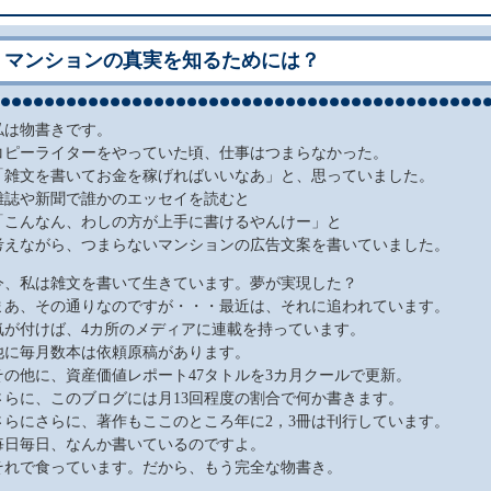
マンションの真実を知るためには？
私は物書きです。
コピーライターをやっていた頃、仕事はつまらなかった。
「雑文を書いてお金を稼げればいいなあ」と、思っていました。
雑誌や新聞で誰かのエッセイを読むと
「こんなん、わしの方が上手に書けるやんけー」と
考えながら、つまらないマンションの広告文案を書いていました。
今、私は雑文を書いて生きています。夢が実現した？
まあ、その通りなのですが・・・最近は、それに追われています。
気が付けば、4カ所のメディアに連載を持っています。
他に毎月数本は依頼原稿があります。
その他に、資産価値レポート47タトルを3カ月クールで更新。
さらに、このブログには月13回程度の割合で何か書きます。
さらにさらに、著作もここのところ年に2，3冊は刊行しています。
毎日毎日、なんか書いているのですよ。
それで食っています。だから、もう完全な物書き。