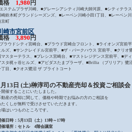
価格
1,980
円
■エステムプラザ川崎、■グレーシアシティ川崎大師河原、■シティテラス
川崎鈴木町グランドシーズンズ、■レーベン川崎小田1丁目、■レーベン川
崎京町
川崎市宮前区
価格
3,890
円
■プラウドシティ宮崎台、■プラウド宮崎台フロント、■ライオンズ宮前平
ヒルズ、■サンクレイドル宮前平、■ザ・パークハウス 宮前平、■クリオ
沼マスターテラス、■プレシス宮崎台、■マストレジデンス宮前平、■ディ
アスタ梶ヶ谷ヒルズ、■アビダスたまプラーザ、■Brillia （ブリリア）鷺
一丁目、■クオス鷺沼 ザ ブライトコート
5月13日 (土)榊淳司の不動産売却＆投資ご相談会
を開催することにいたしました。
不動産の売却に関して、価格や時期でお悩みの方のご相談を
わたくしが無料で受けさせていただきます。
会場はいつものところです。
開催日時：5月13日（土）13時～17時
開催場所：セトル 4階会議室