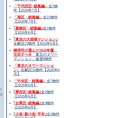
「千代田区･総集編」
全5物
件【2026年7月】
「港区・総集編」
全21物件
【2026年7月】
｢葛飾区・総集編｣
全1物件
【2026年6月】
｢東京の大規模マンション｣
全解説23物件【2026年6月】
榊淳司が選んだ2026年夏、
注目すべき
「東京のタワー
マンション」厳選8物件
「東京のタワーマンショ
ン」
全解説32物件【2026年6
月】
「中央区・総集編」
全7物件
【2026年6月】
ノ
｢墨田区･総集編｣
全2物件
川
【2026年6月】
｢台東区･総集編｣
全9物件
【2026年6月】
｢小岩･新小岩･平井｣
全5物件