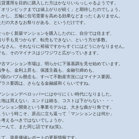
賃貸運用を目的に購入した方はかなりいらっしゃるようです。
「オリンピックまでは値上がりが続く」と期待したのでしょう。
しかし、五輪に住宅需要を高める効果などまったくありません。
ただの大きなお祭りがある、というだけです。
せっかく新築マンションを購入したのに、自分では住まず、
借り手も見つからず、転売もできない、という方が多数。
みなさん、それなりに裕福ですからすぐにはどうにかなりません。
でも、そのマイナスはジワジワと広がっていきます。
中古マンション市場は、明らかに下落基調を見せ始めています。
戦争も、金利上昇も、保護主義も、金融引締めも、
中国のバブル懸念も、すべて不動産市況にはマイナス要因。
プラス要因は、さらなる金融緩和くらいですね。
マンションデベロッパーにはやりにくい時代になりました。
土地は買えない、エンドは細る、コストは下がらない・・・
マンション開発という事業モデルは、大きな曲がり角です。
こういう時こそ、原点に立ち返って「マンションとは何か」
を考えるべきではないでしょうか。
なーんて、また同じ話ですね(笑)。
さて、資産価値レポートの更新情報です。