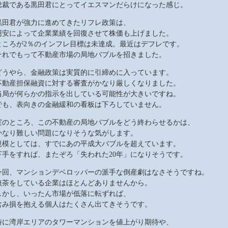
総裁である黒田君にとってイエスマンだらけになった感じ。
黒田君が強力に進めてきたリフレ政策は、
円安によって企業業績を回復させて株価も上げました。
ところが2％のインフレ目標は未達成。最近はデフレです。
それでもって不動産市場の局地バブルを招きました。
どうやら、金融政策は実質的に引締めに入っています。
不動産担保融資に対する審査がかなり厳しくなりました。
当局が何らかの指示を出している可能性が大きいですね。
でも、表向きの金融緩和の看板は下ろしていません。
実のところ、この不動産の局地バブルをどう終わらせるかは、
かなり難しい問題になりそうな気がします。
規模としては、すでにあの平成大バブルを超えています。
下手をすれば、またぞろ「失われた20年」になりそうです。
今回、マンションデベロッパーの派手な倒産劇はなさそうですね。
無茶をしている企業はほとんどありませんから。
しかし、いったん市場が低落に転ずれば、
含み損を抱える個人はたくさん出てきそうです。
特に湾岸エリアのタワーマンションを値上がり期待や、