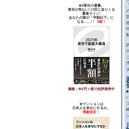
★8冊目の著書。
東京が危ない! 23区に迫りくる
暴落ライン!
あなたの家が「半額以下」に
なる……! !
8刷！
価格：861円＋税で好評発売中
★マンションは
日本人を幸せにするか。
増刷決定！