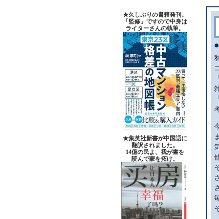
★久しぶりの書籍発刊。
「監修」ですので中身は
ライターさんの執筆。
★集英社新書が中国語に
翻訳されました。
14億の民よ、我が書を
読んで蒙を拓け。