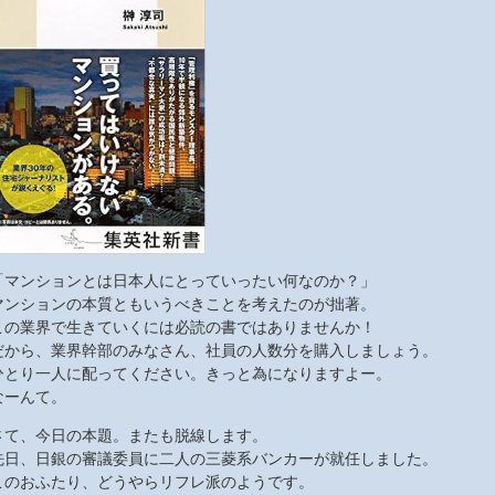
「マンションとは日本人にとっていったい何なのか？」
マンションの本質ともいうべきことを考えたのが拙著。
この業界で生きていくには必読の書ではありませんか！
だから、業界幹部のみなさん、社員の人数分を購入しましょう。
ひとり一人に配ってください。きっと為になりますよー。
なーんて。
さて、今日の本題。またも脱線します。
先日、日銀の審議委員に二人の三菱系バンカーが就任しました。
このおふたり、どうやらリフレ派のようです。