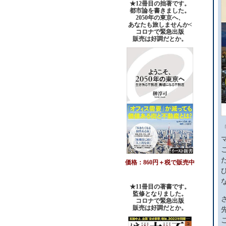
★12冊目の拙著です。
都市論を書きました。
2050年の東京へ、
あなたも旅しませんか<
コロナで緊急出版
販売は好調だとか。
価格：860円＋税で販売中
★11冊目の著書です。
監修となりました。
コロナで緊急出版
販売は好調だとか
。