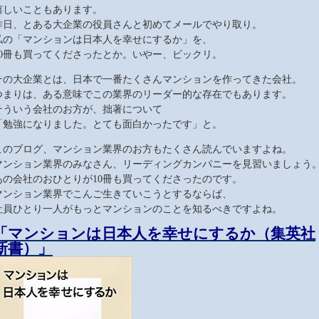
嬉しいこともあります。
昨日、とある大企業の役員さんと初めてメールでやり取り。
私の「マンションは日本人を幸せにするか」を、
10冊も買ってくださったとか。いやー、ビックリ。
その大企業とは、日本で一番たくさんマンションを作ってきた会社。
つまりは、ある意味でこの業界のリーダー的な存在でもあります。
そういう会社のお方が、拙著について
「勉強になりました。とても面白かったです」と。
このブログ、マンション業界のお方もたくさん読んでいますよね。
マンション業界のみなさん、リーディングカンパニーを見習いましょう
あの会社のおひとりが10冊も買ってくださったのです。
マンション業界でこんご生きていこうとするならば、
社員ひとり一人がもっとマンションのことを知るべきですよね。
「マンションは日本人を幸せにするか（集英社
新書）」