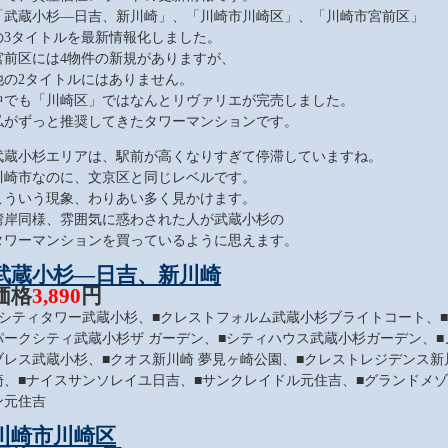
「武蔵小杉―日吉、新川崎」、「川崎市川崎区」、「川崎市宮前区」
の3タイトルを最新情報化しました。
宮前区には4物件の新規がありますが、
他の2タイトルにはありません。
中でも「川崎区」ではなんとリヴァリエが完売しました。
私がずっと推奨してきたタワーマンションです。
武蔵小杉エリアは、駅前が高くなりすぎて停滞していますね。
川崎市なのに、文京区と同じレベルです。
こういう現象、わりあい多く見かけます。
湾岸同様、雰囲気に惑わされた人が武蔵小杉の
タワーマンションを買っているように思えます。
武蔵小杉―日吉、新川崎
価格
3,890
円
■シティタワー武蔵小杉、■クレストフォルム武蔵小杉ブライトコート、■
パークシティ武蔵小杉ザ ガーデン、■シティハウス武蔵小杉ガーデン、■
ブレス武蔵小杉、■クオス新川崎 夢見ヶ崎公園、■クレストレジデンス新
崎、■ナイスサンソレイユ日吉、■サンクレイドル元住吉、■グランドメゾ
ン元住吉
川崎市川崎区