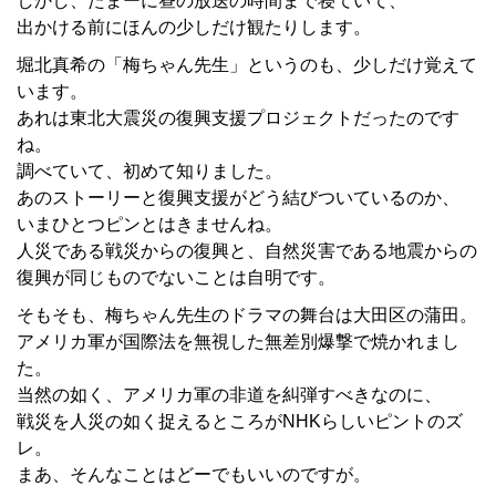
しかし、たまーに昼の放送の時間まで寝ていて、
出かける前にほんの少しだけ観たりします。
堀北真希の「梅ちゃん先生」というのも、少しだけ覚えて
います。
あれは東北大震災の復興支援プロジェクトだったのです
ね。
調べていて、初めて知りました。
あのストーリーと復興支援がどう結びついているのか、
いまひとつピンとはきませんね。
人災である戦災からの復興と、自然災害である地震からの
復興が同じものでないことは自明です。
そもそも、梅ちゃん先生のドラマの舞台は大田区の蒲田。
アメリカ軍が国際法を無視した無差別爆撃で焼かれまし
た。
当然の如く、アメリカ軍の非道を糾弾すべきなのに、
戦災を人災の如く捉えるところがNHKらしいピントのズ
レ。
まあ、そんなことはどーでもいいのですが。