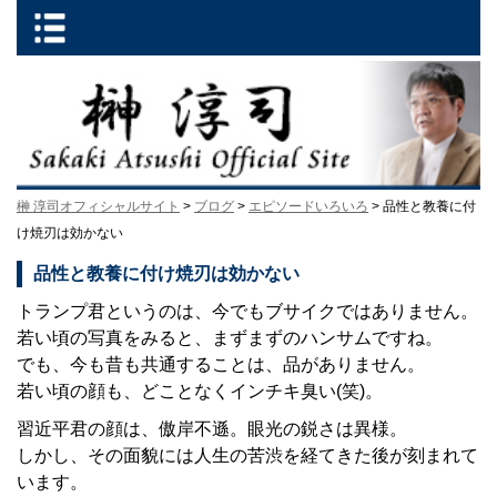
榊 淳司オフィシャルサイト
>
ブログ
>
エピソードいろいろ
> 品性と教養に付
け焼刃は効かない
品性と教養に付け焼刃は効かない
トランプ君というのは、今でもブサイクではありません。
若い頃の写真をみると、まずまずのハンサムですね。
でも、今も昔も共通することは、品がありません。
若い頃の顔も、どことなくインチキ臭い(笑)。
習近平君の顔は、傲岸不遜。眼光の鋭さは異様。
しかし、その面貌には人生の苦渋を経てきた後が刻まれて
います。