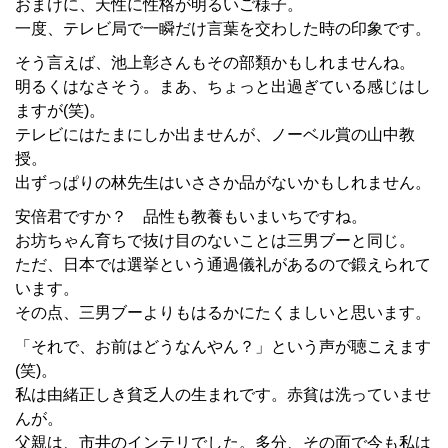
おまけに、天性に性格が明るいご様子。
一度、テレビ局で一瞬だけ言葉を交わした時の印象です。
そう言えば、池上彰さんもその部類かもしれませんね。
明るくはなさそう。まあ、ちょっと出過ぎている感じはし
ますが(笑)。
テレビにはたまにしか出ませんが、ノーベル賞の山中教
授。
出ずっぱりの林先生はいささか品がないかもしれません。
安倍君ですか？ 品性も教養もいまいちですね。
お坊ちゃん育ちで抜け目のないことは三男ブーと同じ。
ただ、日本では選挙という通過儀礼があるので鍛えられて
います。
その点、三男ブーよりもはるかにたくましいと思います。
「それで、お前はどうなんやん？」という声が聴こえます
(笑)。
私は由緒正しき貧乏人の生まれです。赤貧は洗っていませ
んが。
父親は、市井のインテリでした。多分、その面で今も私は