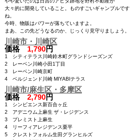
やや驚いたのは日吉のアピタ跡地を野村不動産が
大々的に開発していること。ものすごいギャンブルです
ね。
今時、物販はパワーが落ちていますよ。
まあ、この先どうなるのか、じっくり見守りましょう。
川崎市・川崎区
価格
1,790
円
1 シティテラス川崎鈴木町グランドシーズンズ
2 レーベン川崎小田1丁目
3 レーベン川崎京町
4 ベルジェンド川崎 MIYABIテラス
川崎市/麻生区・多摩区
価格
2,790
円
1 シンビエンス新百合ヶ丘
2 アデニウム上麻生 ザ・レジデンス
3 プレミスト上麻生
4 リーフィアレジデンス栗平
5 クレストフォルム生田グランヒルズ