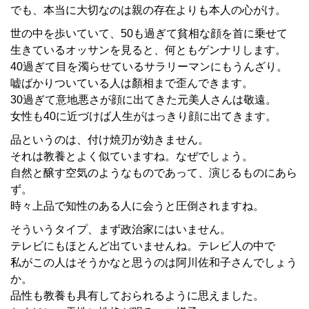
でも、本当に大切なのは親の存在よりも本人の心がけ。
世の中を歩いていて、50も過ぎて貧相な顔を首に乗せて
生きているオッサンを見ると、何ともゲンナリします。
40過ぎて目を濁らせているサラリーマンにもうんざり。
嘘ばかりついている人は顏相まで歪んできます。
30過ぎて意地悪さが顔に出てきた元美人さんは敬遠。
女性も40に近づけば人生がはっきり顔に出てきます。
品というのは、付け焼刃が効きません。
それは教養とよく似ていますね。なぜでしょう。
自然と醸す空気のようなものであって、演じるものにあら
ず。
時々上品で知性のある人に会うと圧倒されますね。
そういうタイプ、まず政治家にはいません。
テレビにもほとんど出ていませんね。テレビ人の中で
私がこの人はそうかなと思うのは阿川佐和子さんでしょう
か。
品性も教養も具有しておられるように思えました。