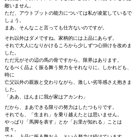
敵いません。
ただ、アウトプットの能力については私が凌駕しているで
しょう。
まあ、そんなこと言っても仕方ないのですが。
それ以外はダメですね。家柄的には上品にあらず。
それで大人になりかけるころから少しずつ心掛けを改めま
した。
ただ元がその辺の馬の骨ですから、限界はあります。
なるべく品よく振る舞う努力をそれなりに。しかれども、
時に
亡父以外の親族と交わりながら、激しい劣等感さえ抱きま
した。
「ああ、ほんまに我が家はアカンわ」
だから、まあできる限りの努力はしたつもりです。
それでも、「生まれ」を乗り越えたとは思いません。
やっぱり「馬脚を表す」とか「お里が知れる」ことは
度々。
でも、上品に振る舞おう、という努力は続けています。