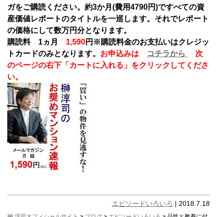
ガをご購読ください。約3か月(費用4790円)ですべての資
産価値レポートのタイトルを一巡します。それでレポート
の価格にして数万円分となります。
購読料 1ヵ月
1,590
円
※購読料金のお支払いはクレジッ
トカードのみとなります。
お申込みは
コチラから
次
のページの右下「カートに入れる」をクリックしてくださ
い。
エピソードいろいろ
| 2018.7.18
榊 淳司オフィシャルサイト
>
ブログ
>
エピソードいろいろ
> 品性と教養に付