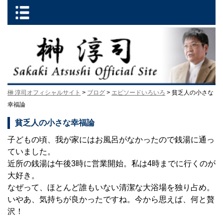
榊 淳司オフィシャルサイト
>
ブログ
>
エピソードいろいろ
> 貧乏人の小さな
幸福論
貧乏人の小さな幸福論
子どもの頃、我が家にはお風呂がなかったので銭湯に通っ
ていました。
近所の銭湯は午後3時に営業開始。私は4時までに行くのが
大好き。
なぜって、ほとんど誰もいない清潔な大浴場を独り占め。
いやあ、気持ちが良かったですね。今から思えば、何と贅
沢！