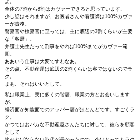
よ。
全体の7割から8割はカヴァーできると思っています。
少し話はそれますが、お医者さんや看護師は100%カヴァ
ーが責務。
警察官や検察官に至っては、主に底辺の3割くらいが主要
な「客層」。
弁護士先生だって刑事をやれば100%までがカヴァー範
囲。
ああいう仕事は大変ですわなあ。
その点、不動産屋は底辺の2割くらいは客ではないのでラ
ク。
まあ、それはいいとして。
私は職業上、実に多くの階層、職業の方とお会いします
が、
経済面か知能面でのアッパー層がほとんどです。すごくラ
ク。
かつてはおバカな不動産屋さんたちに対して、彼らを顧客
として
接せねばならない時代が長かったので、今はとってもラク