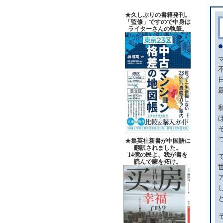
★久しぶりの書籍発刊。
「監修」ですので中身は
ライターさんの執筆。
★集英社新書が中国語に
翻訳されました。
14億の民よ、我が書を
読んで蒙を拓け。