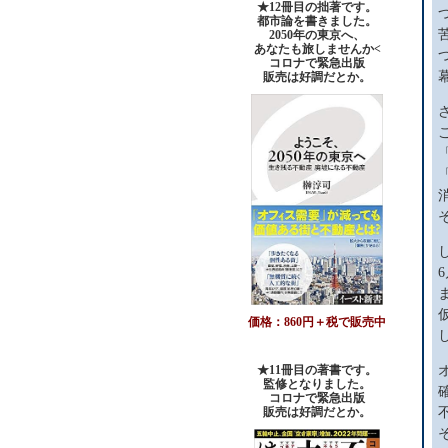
★12冊目の拙著です。
都市論を書きました。
2050年の東京へ、
あなたも旅しませんか<
コロナで緊急出版
販売は好調だとか。
価格：860円＋税で販売中
★11冊目の著書です。
監修となりました。
コロナで緊急出版
販売は好調だとか
。