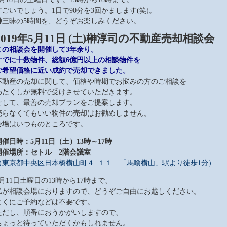
すごいでしょう。1日で90分を3回かまします(笑)。
榊三昧の5時間を、どうぞお楽しみください。
2019年5月11日 (土)榊淳司の不動産売却相談会
この相談会を開催して3年余り。
すでに十数物件、総額6億円以上の相談物件を
ご希望価格に近い成約で売却できました。
不動産の売却に関して、価格や時期でお悩みの方のご相談を
わたくしが無料で受けさせていただきます。
そして、最善の売却プランをご提案します。
売らなくてもいい物件の売却はお勧めしません。
会場はいつものところです。
開催日時：5月11日（土）13時～17時
開催場所：セトル 2階会議室
（東京都中央区日本橋横山町４−１１ 「馬喰横山」駅より徒歩1分）
5月11日土曜日の13時から17時まで、
私が相談会場におりますので、どうぞご自由にお越しください。
とくにご予約などは不要です。
ただし、順番におうかがいしますので、
ちょっと待っていただくかもしれません。