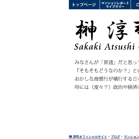
榊 淳司オフィシャルサイト
>
ブログ
>
マンショ