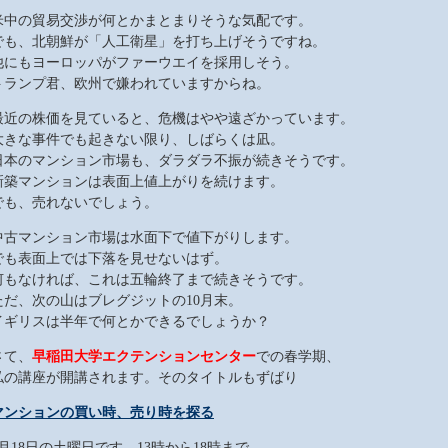
米中の貿易交渉が何とかまとまりそうな気配です。
でも、北朝鮮が「人工衛星」を打ち上げそうですね。
他にもヨーロッパがファーウエイを採用しそう。
トランプ君、欧州で嫌われていますからね。
最近の株価を見ていると、危機はやや遠ざかっています。
大きな事件でも起きない限り、しばらくは凪。
日本のマンション市場も、ダラダラ不振が続きそうです。
新築マンションは表面上値上がりを続けます。
でも、売れないでしょう。
中古マンション市場は水面下で値下がりします。
でも表面上では下落を見せないはず。
何もなければ、これは五輪終了まで続きそうです。
ただ、次の山はブレグジットの10月末。
イギリスは半年で何とかできるでしょうか？
さて、
早稲田大学エクテンションセンター
での春学期、
私の講座が開講されます。そのタイトルもずばり
マンションの買い時、売り時を探る
5月18日の土曜日です。13時から18時まで。