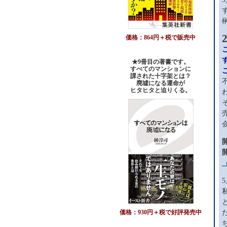
価格：864円＋税で販売中
★9冊目の著書です。
すべてのマンションに
課された十字架とは？
廃墟になる運命が
ヒタヒタと迫りくる。
価格：930円＋税で好評発売中