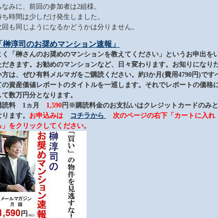
ちなみに、前回の参加者は2組様。
待ち時間は少しだけ発生しました。
次回も同じようになるかどうかは分りません。
「榊淳司のお奨めマンション速報」
よく「榊さんのお奨めのマンションを教えてください」というお申出を
ただきます。お勧めのマンションなど、日々変わります。お知りになり
い方は、ぜひ有料メルマガをご購読ください。約3か月(費用4790円)です
ての資産価値レポートのタイトルを一巡します。それでレポートの価格
して数万円分となります。
購読料 1ヵ月
1,590
円
※購読料金のお支払いはクレジットカードのみ
なります。
お申込みは
コチラから
次のページの右下「カートに入れ
る」をクリックしてください。