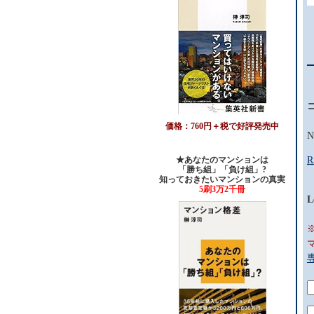
価格：760円＋税で好評発売中
N
★あなたのマンションは
R
「勝ち組」「負け組」?
知っておきたいマンションの真実
5刷3万2千冊
L