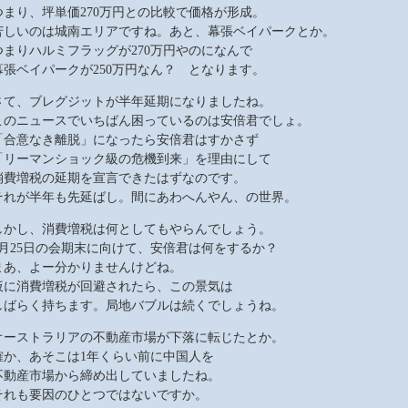
つまり、坪単価270万円との比較で価格が形成。
苦しいのは城南エリアですね。あと、幕張ベイパークとか。
つまりハルミフラッグが270万円やのになんで
幕張ベイパークが250万円なん？ となります。
さて、ブレグジットが半年延期になりましたね。
このニュースでいちばん困っているのは安倍君でしょ。
「合意なき離脱」になったら安倍君はすかさず
「リーマンショック級の危機到来」を理由にして
消費増税の延期を宣言できたはずなのです。
それが半年も先延ばし。間にあわへんやん、の世界。
しかし、消費増税は何としてもやらんでしょう。
6月25日の会期末に向けて、安倍君は何をするか？
まあ、よー分かりませんけどね。
仮に消費増税が回避されたら、この景気は
しばらく持ちます。局地バブルは続くでしょうね。
オーストラリアの不動産市場が下落に転じたとか。
確か、あそこは1年くらい前に中国人を
不動産市場から締め出していましたね。
それも要因のひとつではないですか。