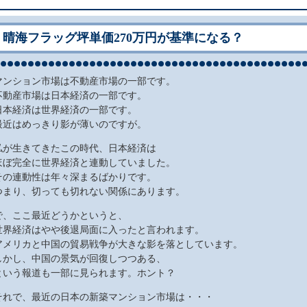
晴海フラッグ坪単価270万円が基準になる？
マンション市場は不動産市場の一部です。
不動産市場は日本経済の一部です。
日本経済は世界経済の一部です。
最近はめっきり影が薄いのですが。
私が生きてきたこの時代、日本経済は
ほぼ完全に世界経済と連動していました。
その連動性は年々深まるばかりです。
つまり、切っても切れない関係にあります。
で、ここ最近どうかというと、
世界経済はやや後退局面に入ったと言われます。
アメリカと中国の貿易戦争が大きな影を落としています。
しかし、中国の景気が回復しつつある、
という報道も一部に見られます。ホント？
それで、最近の日本の新築マンション市場は・・・