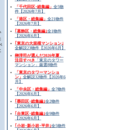
「千代田区･総集編」
全5物
件【2026年7月】
「港区・総集編」
全21物件
【2026年7月】
｢葛飾区・総集編｣
全1物件
い
【2026年6月】
た
｢東京の大規模マンション｣
べ
全解説23物件【2026年6月】
に
榊淳司が選んだ2026年夏、
注目すべき
「東京のタワー
と
マンション」厳選8物件
「東京のタワーマンショ
ン」
全解説32物件【2026年6
月】
「中央区・総集編」
全7物件
【2026年6月】
｢墨田区･総集編｣
全2物件
【2026年6月】
｢台東区･総集編｣
全9物件
【2026年6月】
｢小岩･新小岩･平井｣
全5物件