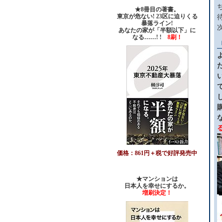
★8冊目の著書。
東京が危ない! 23区に迫りくる
暴落ライン!
あなたの家が「半額以下」に
なる……! !
8刷！
価格：861円＋税で好評発売中
★マンションは
日本人を幸せにするか。
増刷決定！