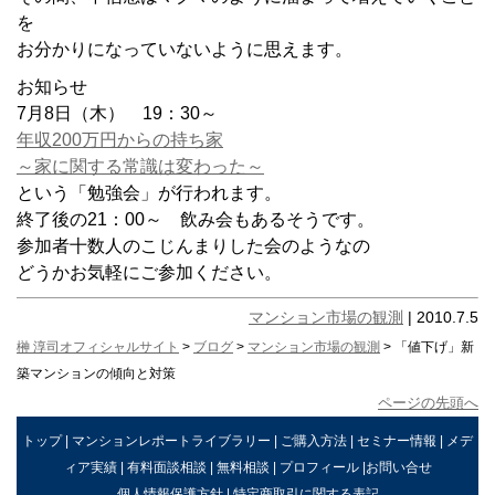
を
お分かりになっていないように思えます。
お知らせ
7月8日（木） 19：30～
年収200万円からの持ち家
～家に関する常識は変わった～
という「勉強会」が行われます。
終了後の21：00～ 飲み会もあるそうです。
参加者十数人のこじんまりした会のようなの
どうかお気軽にご参加ください。
マンション市場の観測
| 2010.7.5
榊 淳司オフィシャルサイト
>
ブログ
>
マンション市場の観測
> 「値下げ」新
築マンションの傾向と対策
ページの先頭へ
トップ
|
マンションレポートライブラリー
|
ご購入方法
|
セミナー情報
|
メデ
ィア実績
|
有料面談相談
|
無料相談
|
プロフィール
|
お問い合せ
個人情報保護方針
|
特定商取引に関する表記