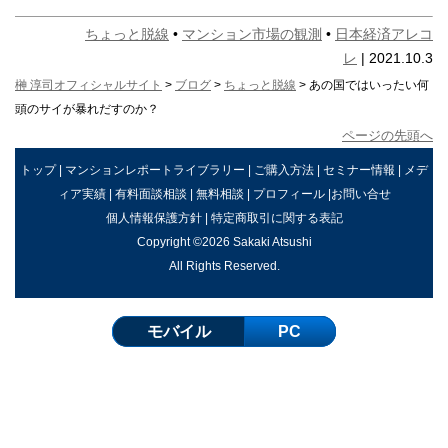
ちょっと脱線
•
マンション市場の観測
•
日本経済アレコ
レ
| 2021.10.3
榊 淳司オフィシャルサイト
>
ブログ
>
ちょっと脱線
> あの国ではいったい何
頭のサイが暴れだすのか？
ページの先頭へ
トップ
|
マンションレポートライブラリー
|
ご購入方法
|
セミナー情報
|
メデ
ィア実績
|
有料面談相談
|
無料相談
|
プロフィール
|
お問い合せ
個人情報保護方針
|
特定商取引に関する表記
Copyright ©2026 Sakaki Atsushi
All Rights Reserved.
モバイル
PC