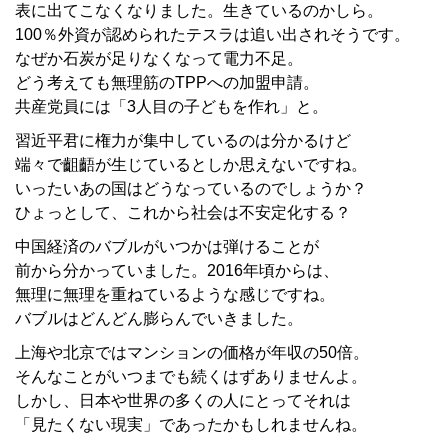
表に出てこなくなりました。生きているのかしら。
100％外資が認められたテスラは追い出されそうです。
なぜか石炭が足りなくなって電力不足。
どう考えても無理筋のTPPへの加盟申請。
共産党員には「3人目の子どもを作れ」と。
習近平君に権力が集中しているのは分かるけど
端々で齟齬が生じているとしか思えないですね。
いったいあの国はどうなっているのでしょうか？
ひょっとして、これから社会は不安定化する？
中国経済のバブルがいつかは弾けることが
前から分かっていました。2016年頃からは、
無理に無理を重ねているような感じですね。
バブルはどんどん膨らんでいきました。
上海や北京ではマンションの価格が年収の50倍。
そんなことがいつまでも続くはずありませんよ。
しかし、日本や世界の多くの人にとってそれは
「見たくない現実」であったかもしれませんね。