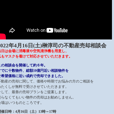
2022
年4月16日(土)榊淳司の不動産売却相談会
当日は会場に消毒液や空気清浄機を用意し、
私もマスクを着けて対応させていただきます。
この相談会を開催して約６
年。
すでに十数物件、総額10億円近い相談物件を
ご希望価格に近い成約で売却できました。
不動産の売却に関して、価格や時期でお悩みの方のご相談を
わたくしが無料で受けさせていただきます。
そして、最善の売却プランをご提案します。
売らなくてもいい物件の売却はお勧めしません。
会場はいつものところです。
開催日時：4月16日（土）13時～17時