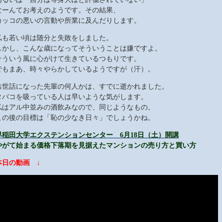
なーんてお考えのようです。その結果、
カッコの悪いの言動や所業に及んだりします。
私も若い頃は随分と失敗をしました。
しかし、こんな歳になってそういうことは嫌ですよ。
そういう風に心がけて生きているつもりです。
でもまあ、時々やらかしているようですが（汗）。
お世話になった先輩の何人かは、すでに逝かれました。
タバコを吸っている人は早いような気がします。
私はアル中並みの酒飲みなので、同じようなもの。
この後の目標は「恥の少なき日々」でしょうかね。
早稲田大学エクステンションセンター 6月18日（土）開講
やがて始まる価格下落期を見据えたマンションの売り方と買い方
本日の動画 ↓