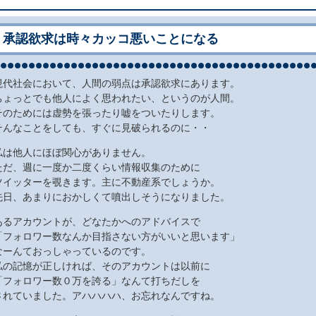
承認欲求は時々カッコ悪いことになる
現代社会において、人間の弱点は承認欲求にあります。
ちょっとでも他人によく思われたい、というのが人間。
そのためには虚勢を張ったり嘘をついたりします。
そんなことをしても、すぐに見破られるのに・・
私は他人にほぼ関心がありません。
ただ、週に一度か二度くらい情報収集のために
ツイッターを覗きます。主に不動産系でしょうか。
先日、あまりにおかしくて噴出しそうになりました。
あるアカウントが、どなたかへのアドバイスで
「フォロワー数なんか目指さない方がいいと思います」
なーんておっしゃっているのです。
私の記憶が正しければ、そのアカウントは以前に
「フォロワー数０万を誇る」なんて打ちだしを
されていました。アハハハハ、お忘れなんですね。