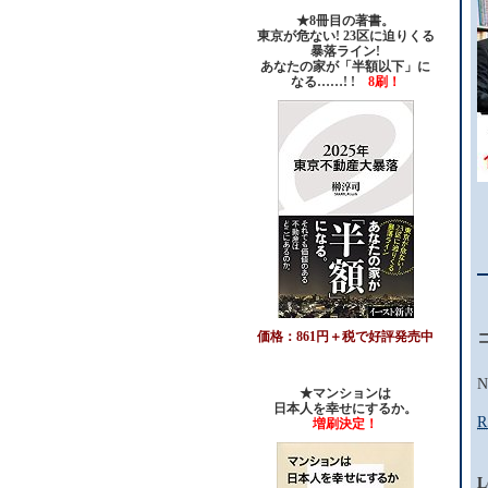
★8冊目の著書。
東京が危ない! 23区に迫りくる
暴落ライン!
あなたの家が「半額以下」に
なる……! !
8刷！
価格：861円＋税で好評発売中
N
★マンションは
日本人を幸せにするか。
R
増刷決定！
L