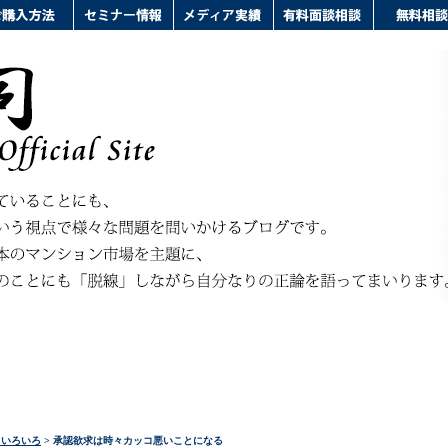
ドいろいろ
> 承認欲求は時々カッコ悪いことになる