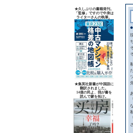
★久しぶりの書籍発刊。
「監修」ですので中身は
ライターさんの執筆。
★集英社新書が中国語に
翻訳されました。
14億の民よ、我が書を
読んで蒙を拓け。