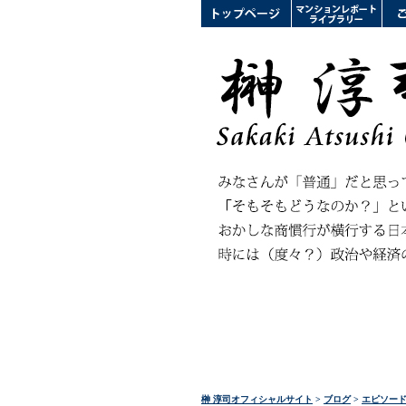
榊 淳司オフィシャルサイト
>
ブログ
>
エピソー