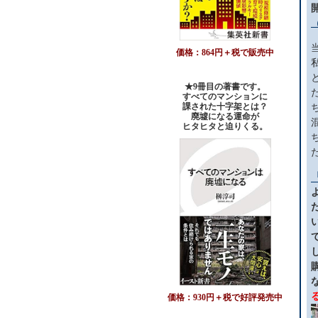
価格：864円＋税で販売中
★9冊目の著書です。
すべてのマンションに
課された十字架とは？
廃墟になる運命が
ヒタヒタと迫りくる。
価格：930円＋税で好評発売中