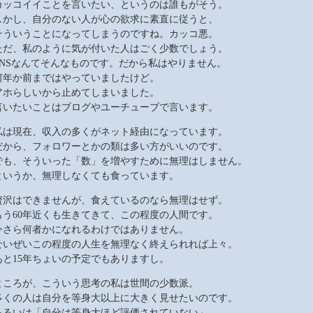
カッコイイことを言いたい、というのは誰もがそう。
しかし、自分のない人が心の欲求に素直に従うと、
そういうことになってしまうのですね。カッコ悪。
ただ、私のように気が付いた人はごく少数でしょう。
SNSなんてそんなものです。だから私はやりません。
何年か前まではやっていましたけど。
アホらしいから止めてしまいました。
言いたいことはブログやユーチューブで言います。
私は現在、収入の多くがネット経由になっています。
だから、フォロワーとかの類は多い方がいいのです。
でも、そういった「数」を増やすために無理はしません。
というか、無理しなくても食っています。
贅沢はできませんが、食えているのなら無理はせず。
もう60年近くも生きてきて、この程度の人間です。
今さら何者かになれるわけではありません。
せいぜいこの程度の人生を無理なく終えられれば上々。
あと15年ちょいの予定でもありますし。
ところが、こういう思考の私は世間の少数派。
多くの人は自分を等身大以上に大きく見せたいのです。
あるいは「自分は等身大ほど評価されていない」