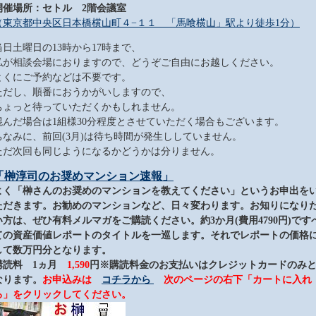
開催場所：セトル 2階会議室
（東京都中央区日本橋横山町４−１１ 「馬喰横山」駅より徒歩1分）
当日土曜日の13時から17時まで、
私が相談会場におりますので、どうぞご自由にお越しください。
とくにご予約などは不要です。
ただし、順番におうかがいしますので、
ちょっと待っていただくかもしれません。
混んだ場合は1組様30分程度とさせていただく場合もございます。
ちなみに、前回(3月)は待ち時間が発生ししていません。
ただ次回も同じようになるかどうかは分りません。
「榊淳司のお奨めマンション速報」
よく「榊さんのお奨めのマンションを教えてください」というお申出を
ただきます。お勧めのマンションなど、日々変わります。お知りになり
い方は、ぜひ有料メルマガをご購読ください。約3か月(費用4790円)です
ての資産価値レポートのタイトルを一巡します。それでレポートの価格
して数万円分となります。
購読料 1ヵ月
1,590
円
※購読料金のお支払いはクレジットカードのみ
なります。
お申込みは
コチラから
次のページの右下「カートに入れ
る」をクリックしてください。