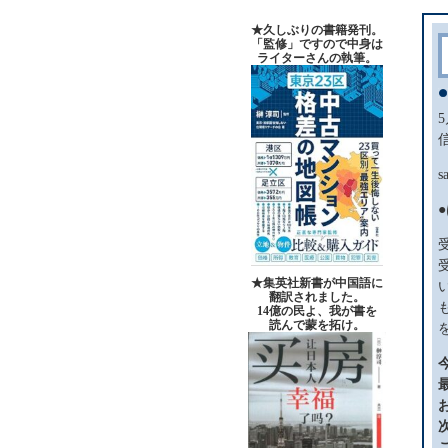
★久しぶりの書籍発刊。
「監修」ですので中身は
ライターさんの執筆。
s
★集英社新書が中国語に
翻訳されました。
14億の民よ、我が書を
読んで蒙を拓け。