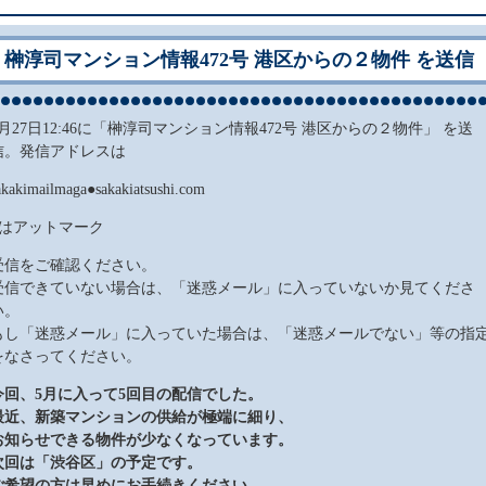
榊淳司マンション情報472号 港区からの２物件 を送信
5月27日12:46に「榊淳司マンション情報472号 港区からの２物件」 を送
信。発信アドレスは
akakimailmaga●sakakiatsushi.com
●はアットマーク
受信をご確認ください。
受信できていない場合は、「迷惑メール」に入っていないか見てくださ
い。
もし「迷惑メール」に入っていた場合は、「迷惑メールでない」等の指
をなさってください。
今回、5
月に入って5
回目の配信でした。
最近、新築マンションの供給が極端に細り、
お知らせできる物件が少なくなっています。
次回は
「渋谷区」の予定です。
ご希望の方は早めにお手続きください。