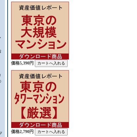
マ
お
く
価格5,390円
カ
の
価格2,790円
ッ