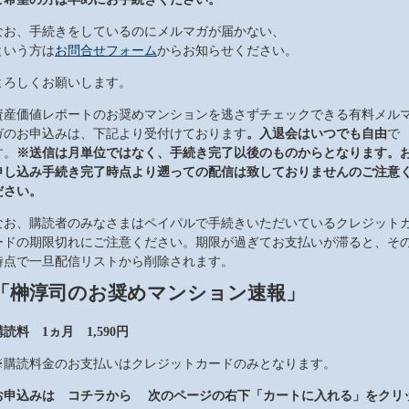
なお、手続きをしているのにメルマガが届かない、
という方は
お問合せフォーム
からお知らせください。
よろしくお願いします。
資産価値レポートのお奨めマンションを逃さずチェックできる有料メル
ガのお申込みは、下記より受付けております
。入退会はいつでも自由
で
す。
※送信は月単位ではなく、手続き完了以後のものからとなります。
申し込み手続き完了時点より遡っての配信は致しておりませんのご注意
ださい。
なお、購読者のみなさまはペイパルで手続きいただいているクレジット
ードの期限切れにご注意ください。期限が過ぎてお支払いが滞ると、そ
時点で一旦配信リストから削除されます。
「榊淳司のお奨めマンション速報」
購読料 1ヵ月 1,590円
※購読料金のお支払いはクレジットカードのみとなります。
お申込みは コチラから 次のページの右下「カートに入れる」をクリ