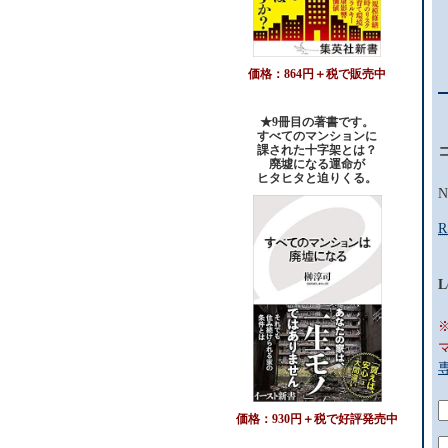
価格：864円＋税で販売中
★9冊目の著書です。
すべてのマンションに
課された十字架とは？
廃墟になる運命が
ヒタヒタと迫りくる。
N
R
L
価格：930円＋税で好評発売中