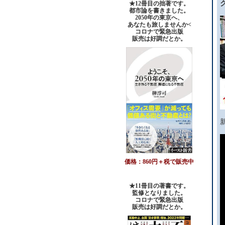
★12冊目の拙著です。
都市論を書きました。
2050年の東京へ、
あなたも旅しませんか<
コロナで緊急出版
販売は好調だとか。
価格：860円＋税で販売中
★11冊目の著書です。
監修となりました。
コロナで緊急出版
販売は好調だとか
。