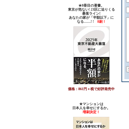
★8冊目の著書。
東京が危ない! 23区に迫りくる
暴落ライン!
あなたの家が「半額以下」に
なる……! !
8刷！
価格：861円＋税で好評発売中
★マンションは
日本人を幸せにするか。
増刷決定！