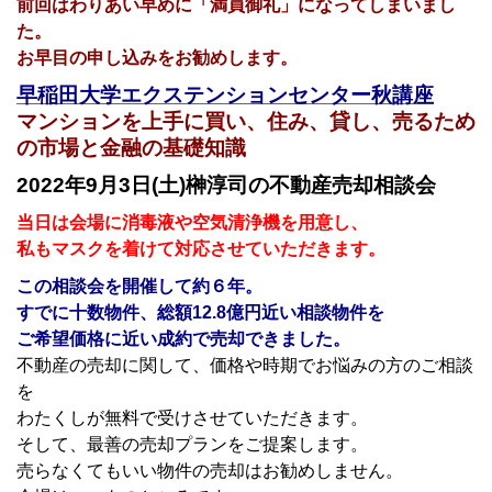
前回はわりあい早めに「満員御礼」になってしまいまし
た。
お早目の申し込みをお勧めします。
早稲田大学エクステンションセンター秋講座
マンションを上手に買い、住み、貸し、売るため
の市場と金融の基礎知識
2022
年9月3日(土)榊淳司の不動産売却相談会
当日は会場に消毒液や空気清浄機を用意し、
私もマスクを着けて対応させていただきます。
この相談会を開催して約６
年。
すでに十数物件、総額12.8
億円近い相談物件を
ご希望価格に近い成約で売却できました。
不動産の売却に関して、価格や時期でお悩みの方のご相談
を
わたくしが無料で受けさせていただきます。
そして、最善の売却プランをご提案します。
売らなくてもいい物件の売却はお勧めしません。