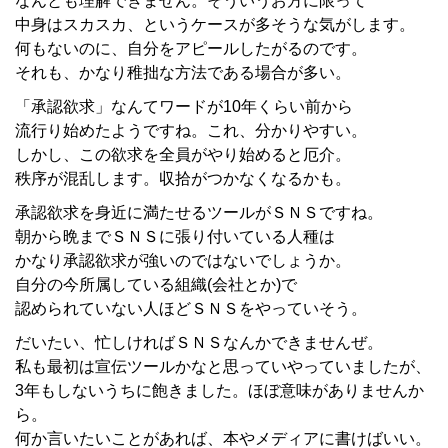
なんとも理解できません。そういうお方に限って
中身はスカスカ、というケースが多そうな気がします。
何もないのに、自分をアピールしたがるのです。
それも、かなり稚拙な方法である場合が多い。
「承認欲求」なんてワードが10年くらい前から
流行り始めたようですね。これ、分かりやすい。
しかし、この欲求を全員がやり始めると厄介。
秩序が混乱します。収拾がつかなくなるかも。
承認欲求を身近に満たせるツールがＳＮＳですね。
朝から晩までＳＮＳに張り付いている人種は
かなり承認欲求が強いのではないでしょうか。
自分の今所属している組織(会社とか)で
認められていない人ほどＳＮＳをやっていそう。
だいたい、忙しければＳＮＳなんかできませんぜ。
私も最初は宣伝ツールかなと思っていやっていましたが、
3年もしないうちに飽きました。ほぼ意味がありませんか
ら。
何か言いたいことがあれば、本やメディアに書けばいい。