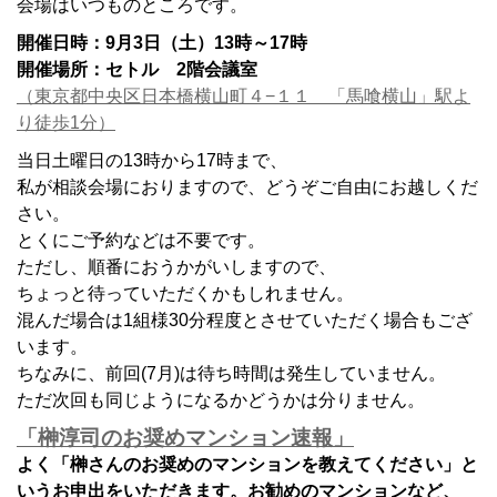
会場はいつものところです。
開催日時：9月3日（土）13時～17時
開催場所：セトル 2階会議室
（東京都中央区日本橋横山町４−１１ 「馬喰横山」駅よ
り徒歩1分）
当日土曜日の13時から17時まで、
私が相談会場におりますので、どうぞご自由にお越しくだ
さい。
とくにご予約などは不要です。
ただし、順番におうかがいしますので、
ちょっと待っていただくかもしれません。
混んだ場合は1組様30分程度とさせていただく場合もござ
います。
ちなみに、前回(7月)は待ち時間は発生していません。
ただ次回も同じようになるかどうかは分りません。
「榊淳司のお奨めマンション速報」
よく「榊さんのお奨めのマンションを教えてください」と
いうお申出をいただきます。お勧めのマンションなど、