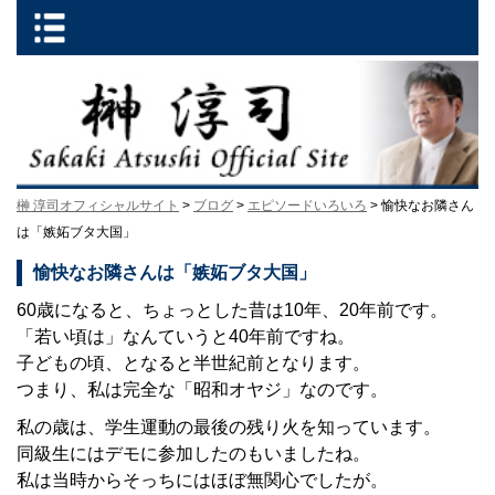
榊 淳司オフィシャルサイト
>
ブログ
>
エピソードいろいろ
> 愉快なお隣さん
は「嫉妬ブタ大国」
愉快なお隣さんは「嫉妬ブタ大国」
60歳になると、ちょっとした昔は10年、20年前です。
「若い頃は」なんていうと40年前ですね。
子どもの頃、となると半世紀前となります。
つまり、私は完全な「昭和オヤジ」なのです。
私の歳は、学生運動の最後の残り火を知っています。
同級生にはデモに参加したのもいましたね。
私は当時からそっちにはほぼ無関心でしたが。