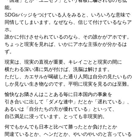
「国連」とか「ユニセフ」という看板に騙されるのも低
能。
SDGsバッジをつけている人をみると、いろいろな意味で
同情してしまいます。なぜなら、信じて付けているならア
ホ。
誰かに付けさせられているのなら、その誰かがアホです。
ちょっと現実を見れば、いかにアホな主張かが分かるは
ず。
現実は、現実の直視が重要。キレイごとと現実の間に
横たわる深い溝に気が付けば、洗脳は解けます。
ただし、カエサルが喝破した通り人間は自分の見たいもの
しか見ない生き物なのです。平明に現実を見るのは至難。
愉快なお隣さんはことある毎に日本国内の事象を
引き合いに出して「ダメな連中」だとか「遅れている」、
あるいは「自分たちの方が優れている」といって、
自己満足に浸っています。とっても非現実的。
何でもかんでも日本と比べて勝ったとか負けたとか
間違ているとか、ヘンだとか、やいのやいのと言っている