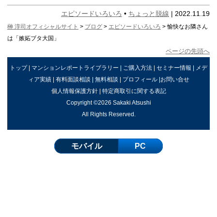
エピソードいろいろ
•
ちょっと脱線
| 2022.11.19
榊 淳司オフィシャルサイト
>
ブログ
>
エピソードいろいろ
> 愉快なお隣さん
は「嫉妬ブタ大国」
ページの先頭へ
トップ
|
マンションレポートライブラリー
|
ご購入方法
|
セミナー情報
|
メデ
ィア実績
|
有料面談相談
|
無料相談
|
プロフィール
|
お問い合せ
個人情報保護方針
|
特定商取引に関する表記
Copyright ©2026 Sakaki Atsushi
All Rights Reserved.
モバイル
PC