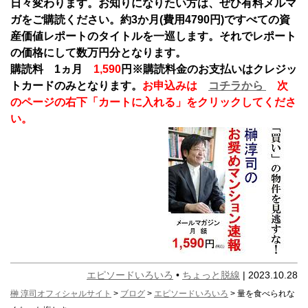
日々変わります。お知りになりたい方は、ぜひ有料メルマ
ガをご購読ください。約3か月(費用4790円)ですべての資
産価値レポートのタイトルを一巡します。それでレポート
の価格にして数万円分となります。
購読料 1ヵ月
1,590
円
※購読料金のお支払いはクレジッ
トカードのみとなります。
お申込みは
コチラから
次
のページの右下「カートに入れる」をクリックしてくださ
い。
エピソードいろいろ
•
ちょっと脱線
| 2023.10.28
榊 淳司オフィシャルサイト
>
ブログ
>
エピソードいろいろ
> 量を食べられな