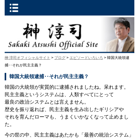
榊 淳司オフィシャルサイト
>
ブログ
>
エピソードいろいろ
> 韓国大統領逮
捕‥それが民主主義？
韓国大統領逮捕‥それが民主主義？
韓国の大統領が実質的に逮捕されましたね。呆れます。
民主主義というシステムは、人類すべてにとって
最良の政治システムとは言えません。
歴史を振り返れば、民主主義を生み出したギリシアや
それを育んだローマも、うまくいかなくなって止めまし
た。
今の世の中、民主主義はあたかも「最善の統治システム」