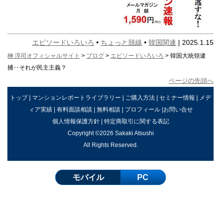
エピソードいろいろ
•
ちょっと脱線
•
韓国関連
| 2025.1.15
榊 淳司オフィシャルサイト
>
ブログ
>
エピソードいろいろ
> 韓国大統領逮
捕‥それが民主主義？
ページの先頭へ
トップ
|
マンションレポートライブラリー
|
ご購入方法
|
セミナー情報
|
メデ
ィア実績
|
有料面談相談
|
無料相談
|
プロフィール
|
お問い合せ
個人情報保護方針
|
特定商取引に関する表記
Copyright ©2026 Sakaki Atsushi
All Rights Reserved.
モバイル
PC