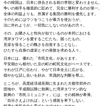
今の韓国は、日本に併合される前の李朝と変わりません。
争いの相手を徹底的に貶めて、完全に勝利するのが第一。
全体の利益よりも、所属する集団の勝利を優先します。
そのためにはウソをつこうが暴力を使おうが、
法に外れようが、一切気にしないのがあの方々。
その、お隣さんと性向が似ているのが本邦における
湾岸タワマンを愛するご仁たち。困ったもの。
見栄を張ることの醜さを自覚することなし。
ひたすら自身の虚栄とその発散を求める人々。
日本には、優れた「市民文化」があります。
平安期から根付いた京の町の町民文化がベースです。
それが江戸に伝わり、やがて日本全土に広がる。
穏やかな話し合いを好み、常識的な判断を尊ぶ。
ところが、高度経済成長期に生まれた大都市郊外の
団地や、平成期以降に勃興した湾岸タワマン的な
新興の「市民コミュニティ」には、その精神が希薄。
「自分さえよければ」という感覚を卑下しない、