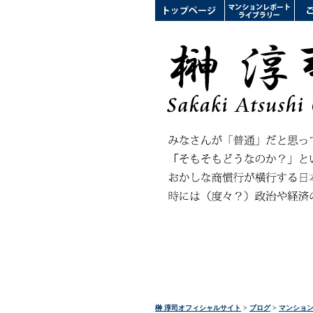
榊 淳司オフィシャルサイト
>
ブログ
>
マンショ