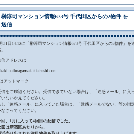
榊淳司マンション情報673号 千代田区からの2物件 を
送信
1月31日14:12に「榊淳司マンション情報673号 千代田区からの2物件」を
信。
発信アドレスは
akakimailmaga●sakakiatsushi.com
●はアットマーク
受信をご確認ください。受信できていない場合は、「迷惑メール」に入
ていないか見てください。
もし「迷惑メール」に入っていた場合は、「迷惑メールでない」等の指
をなさってください。
今回、1
月に入って4
回
目の配信でした。
次回は新宿区あたりから、
最近売り出された注目物件を取り上げます。