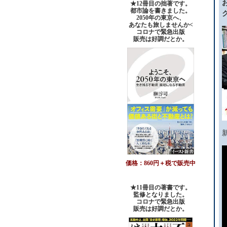
★12冊目の拙著です。
都市論を書きました。
2050年の東京へ、
あなたも旅しませんか<
コロナで緊急出版
販売は好調だとか。
価格：860円＋税で販売中
★11冊目の著書です。
監修となりました。
コロナで緊急出版
販売は好調だとか
。