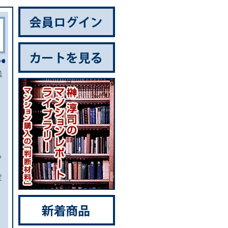
送
っ
定