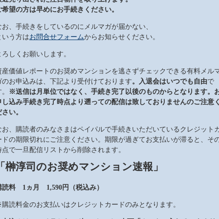
ご希望の方は早めにお手続きください。
なお、手続きをしているのにメルマガが届かない、
という方は
お問合せフォーム
からお知らせください。
よろしくお願いします。
資産価値レポートのお奨めマンションを逃さずチェックできる有料メル
ガのお申込みは、下記より受付けております
。入退会はいつでも自由
で
す。
※送信は月単位ではなく、手続き完了以後のものからとなります。
申し込み手続き完了時点より遡っての配信は致しておりませんのご注意
ださい。
なお、購読者のみなさまはペイパルで手続きいただいているクレジット
ードの期限切れにご注意ください。期限が過ぎてお支払いが滞ると、そ
時点で一旦配信リストから削除されます。
「榊淳司のお奨めマンション速報」
購読料 1ヵ月 1,590円（税込み）
※購読料金のお支払いはクレジットカードのみとなります。