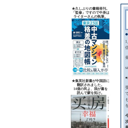
★久しぶりの書籍発刊。
「監修」ですので中身は
ライターさんの執筆。
s
★集英社新書が中国語に
翻訳されました。
14億の民よ、我が書を
読んで蒙を拓け。