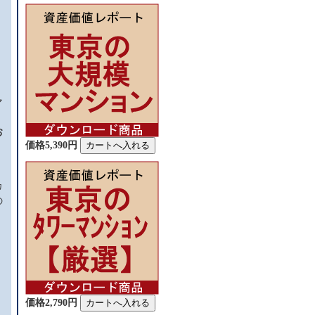
マ
お
価格5,390円
く
カ
の
価格2,790円