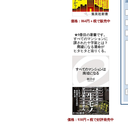
価格：864円＋税で販売中
★9冊目の著書です。
すべてのマンションに
課された十字架とは？
廃墟になる運命が
ヒタヒタと迫りくる。
価格：930円＋税で好評発売中