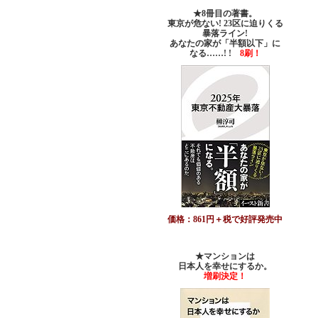
★8冊目の著書。
東京が危ない! 23区に迫りくる
暴落ライン!
あなたの家が「半額以下」に
なる……! !
8刷！
価格：861円＋税で好評発売中
★マンションは
日本人を幸せにするか。
増刷決定！