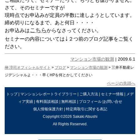
ご相談だって、セミナーだって、ちっとも儲かりません。
さて、そのセミナーですが
現時点でお申込みが定員の半数に達しようとしています。
締め切りになるまで、あと何日・・・・
こちら
お申込みは
からなさってください。
↓
セミナーの内容については
２つ前のブログ記事をご覧く
ださい。
マンション市場の観測
| 2009.6.1
榊 淳司オフィシャルサイト
>
ブログ
>
マンション市場の観測
> 三井不動産レ
ジデンシャルよ・・・早くHPを何とかしてください
ページの先頭へ
トップ
|
マンションレポートライブラリー
|
ご購入方法
|
セミナー情報
|
メデ
ィア実績
|
有料面談相談
|
無料相談
|
プロフィール
|
お問い合せ
個人情報保護方針
|
特定商取引に関する表記
Copyright ©2026 Sakaki Atsushi
All Rights Reserved.