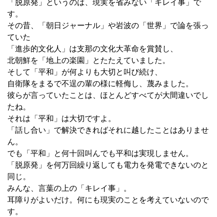
「脱原発」というのは、現実を省みない「キレイ事」で
す。
その昔、「朝日ジャーナル」や岩波の「世界」で論を張っ
ていた
「進歩的文化人」は支那の文化大革命を賞賛し、
北朝鮮を「地上の楽園」とたたえていました。
そして「平和」が何よりも大切と叫び続け、
自衛隊をまるで不逞の輩の様に軽侮し、蔑みました。
彼らが言っていたことは、ほとんどすべてが大間違いでし
たね。
それは「平和」は大切ですよ。
「話し合い」で解決できればそれに越したことはありませ
ん。
でも「平和」と何十回叫んでも平和は実現しません。
「脱原発」を何万回繰り返しても電力を発電できないのと
同じ。
みんな、言葉の上の「キレイ事」。
耳障りがよいだけ。何にも現実のことを考えていないので
す。