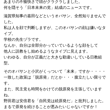
あまりの不愉快さで頭がクラクラしました。
何を隠そう「日本未来の党」結成のニュースです。
滋賀県知事の嘉田などというオバサン、全然知りませんで
した。
私は人を顔で判断しますが、このオバサンの顔は嫌いなタ
イプ。
学校の先生ヅラです。
なんか、自分は全部分かっていているような顔をして
他人に説教をし始めるようなタイプに見えます。
いわゆる、自分が正義だと大きな勘違いしている日教組
型。
そのオバサンと小沢がくっついて「未来」ですか・・・・
一致した政策は「脱原発」だとか・・・腹立たしい限りで
す。
また、民主党も時間をかけての脱原発を主張しています
ね。
野田君は安倍君を「自民党は続原発だ」と批判しました。
まるで原発を続けることが悪みたいじゃないですか！