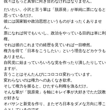
我々はもっと真摯に向き合わなければなりません。
だいたい、小沢と言う輩は「脱原発」が単純に票になると
思っているだけ。
彼には国家観や政治思想というものがまったくありませ
ん。
票になれば何でもいいし、政治をやっている目的は単に利
権。
それは彼のこれまでの経歴を見ていれば一目瞭然。
権力を得て「日本をこうしたい」という理念などカケラも
ありません。
自民党に始まっていろいろな党を作ったり潰したりしてい
ますが、
言うことはそんたんびにコロコロ変わっています。
変わらないのは権力へのあくなき欲求。
そして権力を握ると、ひたすら利権を漁るだけ。
そんな輩が「脱原発」を軸にキレイ事が大好きでただ説教
が好きな
オバサンと新党を作り、またぞろ日本をダメな方向に導こ
うとしているのです。