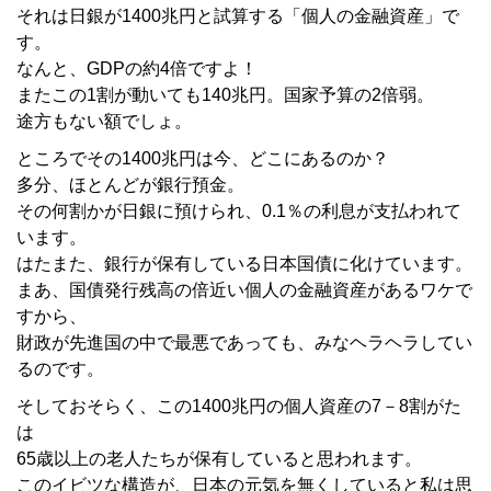
それは日銀が1400兆円と試算する「個人の金融資産」で
す。
なんと、GDPの約4倍ですよ！
またこの1割が動いても140兆円。国家予算の2倍弱。
途方もない額でしょ。
ところでその1400兆円は今、どこにあるのか？
多分、ほとんどが銀行預金。
その何割かが日銀に預けられ、0.1％の利息が支払われて
います。
はたまた、銀行が保有している日本国債に化けています。
まあ、国債発行残高の倍近い個人の金融資産があるワケで
すから、
財政が先進国の中で最悪であっても、みなヘラヘラしてい
るのです。
そしておそらく、この1400兆円の個人資産の7－8割がた
は
65歳以上の老人たちが保有していると思われます。
このイビツな構造が、日本の元気を無くしていると私は思