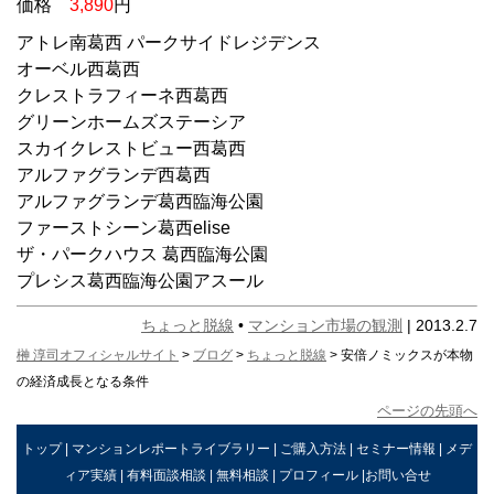
価格
3,890
円
アトレ南葛西 パークサイドレジデンス
オーベル西葛西
クレストラフィーネ西葛西
グリーンホームズステーシア
スカイクレストビュー西葛西
アルファグランデ西葛西
アルファグランデ葛西臨海公園
ファーストシーン葛西elise
ザ・パークハウス 葛西臨海公園
プレシス葛西臨海公園アスール
ちょっと脱線
•
マンション市場の観測
| 2013.2.7
榊 淳司オフィシャルサイト
>
ブログ
>
ちょっと脱線
> 安倍ノミックスが本物
の経済成長となる条件
ページの先頭へ
トップ
|
マンションレポートライブラリー
|
ご購入方法
|
セミナー情報
|
メデ
ィア実績
|
有料面談相談
|
無料相談
|
プロフィール
|
お問い合せ