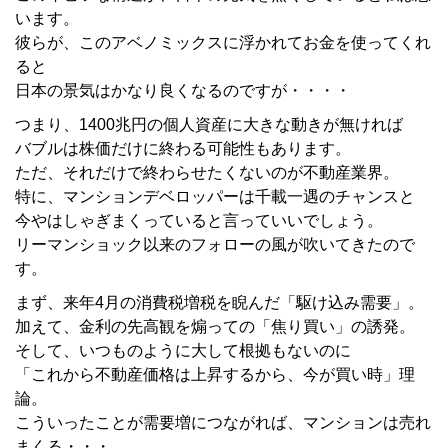
います。
彼らが、このアベノミックスに浮かれてお金を使ってくれ
ると
日本の景気はかなり良くなるのですが・・・・
つまり、1400兆円の個人資産に大きな動きが無ければ
バブルは株価だけに終わる可能性もあります。
ただ、それだけで終わらせたくないのが不動産業界。
特に、マンションデベロッパーは千載一遇のチャンスと
今やはしゃぎまくっていると言っていいでしょう。
リーマンショック以来のフォローの風が吹いてきたので
す。
まず、来年4月の消費税増税を睨んだ「駆け込み需要」。
加えて、金利の先高観を煽っての「焦り買い」の誘発。
そして、いつものように大して根拠もないのに
「これから不動産価格は上昇するから、今が買い時」理
論。
こういったことが需要増につながれば、マンションは売れ
まくる・・・