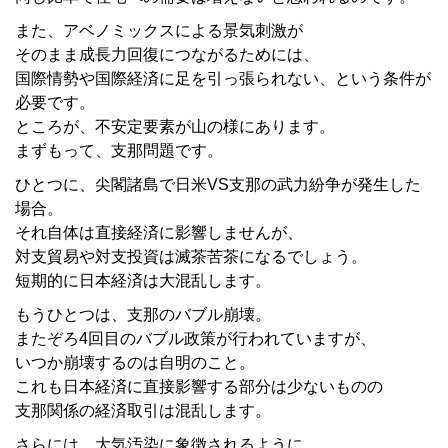
また、アベノミックスによる景気刺激が
そのまま成長力回復につながるためには、
国際情勢や国際経済に足を引っ張られない、という条件が
必要です。
ところが、不安定要素が山の様にあります。
まずもって、支那問題です。
ひとつに、尖閣諸島で日米VS支那の武力紛争が発生した
場合。
それ自体は直接経済に影響しませんが、
対支貿易や対支投資は滅茶苦茶になるでしょう。
短期的に日本経済は大混乱します。
もうひとつは、支那のバブル崩壊。
またぞろ4回目のバブル政策が行われていますが、
いつか崩壊するのは自明のこと。
これも日本経済に直接影響する部分は少ないものの
支那関係の経済取引は混乱します。
さらには、大気汚染に象徴されるように