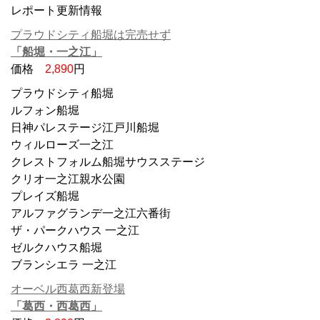
レポート更新情報
プラウドシティ船堀は完売せず
「船堀・一之江」
価格
2,890
円
プラウドシティ船堀
ルフォン船堀
日神パレステージ江戸川船堀
ウィルローズ一之江
クレストフォルム船堀サウスステージ
クリオ一之江親水公園
プレイズ船堀
アルファグランデ一之江六番街
ザ・パークハウス 一之江
ゼルクハウス船堀
ブランシエラ 一之江
オーベル西葛西新登場
「葛西・西葛西」