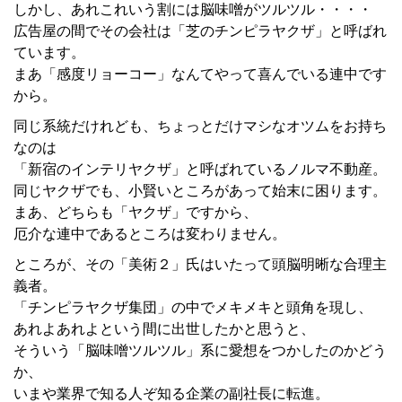
しかし、あれこれいう割には脳味噌がツルツル・・・・
広告屋の間でその会社は「芝のチンピラヤクザ」と呼ばれ
ています。
まあ「感度リョーコー」なんてやって喜んでいる連中です
から。
同じ系統だけれども、ちょっとだけマシなオツムをお持ち
なのは
「新宿のインテリヤクザ」と呼ばれているノルマ不動産。
同じヤクザでも、小賢いところがあって始末に困ります。
まあ、どちらも「ヤクザ」ですから、
厄介な連中であるところは変わりません。
ところが、その「美術２」氏はいたって頭脳明晰な合理主
義者。
「チンピラヤクザ集団」の中でメキメキと頭角を現し、
あれよあれよという間に出世したかと思うと、
そういう「脳味噌ツルツル」系に愛想をつかしたのかどう
か、
いまや業界で知る人ぞ知る企業の副社長に転進。