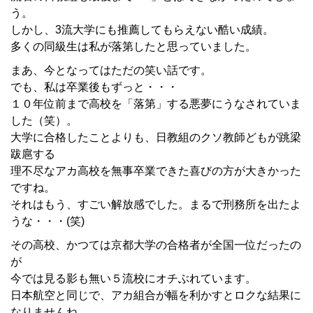
う。
しかし、3流大学にも推薦してもらえない酷い成績。
多くの同級生は私が落第したと思っていました。
まあ、今となってはただの笑い話です。
でも、私は卒業後もずっと・・・
１０年位前まで高校を「落第」する悪夢にうなされていま
した（笑）。
大学に合格したことよりも、日教組のクソ教師どもが跳梁
跋扈する
理不尽なアカ高校を無事卒業できた喜びの方が大きかった
ですね。
それはもう、すごい解放感でした。まるで刑務所を出たよ
うな・・・(笑)
その高校、かつては京都大学の合格者が全国一位だったの
が
今では見る影も無い５流校にオチぶれています。
日本航空と同じで、アカ組合が幅を利かすとロクな結果に
なりませんね。