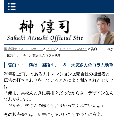
榊 淳司オフィシャルサイト
>
ブログ
>
エピソードいろいろ
> 告白・・・榊は
「国語１」 ＆ 大友さんのコラム執筆
告白・・・榊は「国語１」 ＆ 大友さんのコラム執筆
20年以上前、とある大手マンション販売会社の担当者と
広告の打ち合わせをしているときによく聞かされたセリフ
は
「俺よ、高校んときに美術２だったからさ、デザインなん
てわかんねえ。
だから、榊さんの思うとおりやってくれていいよ」
その販売会社は、広告にうるさいことでつとに有名。