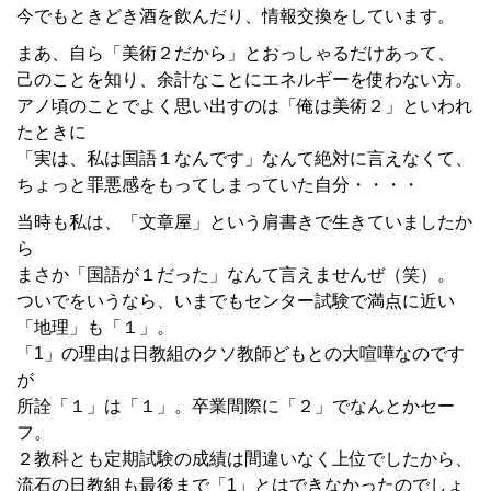
今でもときどき酒を飲んだり、情報交換をしています。
まあ、自ら「美術２だから」とおっしゃるだけあって、
己のことを知り、余計なことにエネルギーを使わない方。
アノ頃のことでよく思い出すのは「俺は美術２」といわれ
たときに
「実は、私は国語１なんです」なんて絶対に言えなくて、
ちょっと罪悪感をもってしまっていた自分・・・・
当時も私は、「文章屋」という肩書きで生きていましたか
ら
まさか「国語が１だった」なんて言えませんぜ（笑）。
ついでをいうなら、いまでもセンター試験で満点に近い
「地理」も「１」。
「1」の理由は日教組のクソ教師どもとの大喧嘩なのです
が
所詮「１」は「１」。卒業間際に「２」でなんとかセー
フ。
２教科とも定期試験の成績は間違いなく上位でしたから、
流石の日教組も最後まで「1」とはできなかったのでしょ