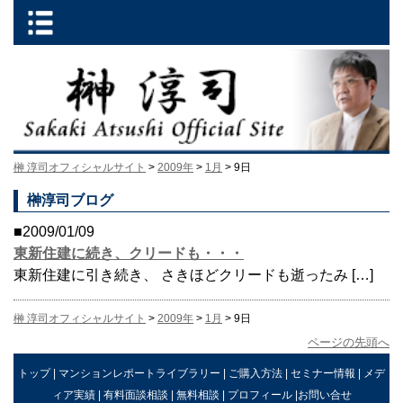
榊 淳司オフィシャルサイト
>
2009年
>
1月
> 9日
榊淳司ブログ
■2009/01/09
東新住建に続き、クリードも・・・
東新住建に引き続き、 さきほどクリードも逝ったみ […]
榊 淳司オフィシャルサイト
>
2009年
>
1月
> 9日
ページの先頭へ
トップ
|
マンションレポートライブラリー
|
ご購入方法
|
セミナー情報
|
メデ
ィア実績
|
有料面談相談
|
無料相談
|
プロフィール
|
お問い合せ