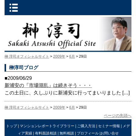
榊 淳司オフィシャルサイト
>
2009年
>
6月
> 29日
榊淳司ブログ
■2009/06/29
新浦安の「市場混乱」は続きそう・・・
この土日に、久しぶりに新浦安に行ってまいりました […]
榊 淳司オフィシャルサイト
>
2009年
>
6月
> 29日
ページの先頭へ
トップ
|
マンションレポートライブラリー
|
ご購入方法
|
セミナー情報
|
メデ
ィア実績
|
有料面談相談
|
無料相談
|
プロフィール
|
お問い合せ