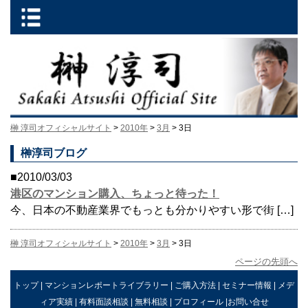
榊 淳司オフィシャルサイト
>
2010年
>
3月
> 3日
榊淳司ブログ
■2010/03/03
港区のマンション購入、ちょっと待った！
今、日本の不動産業界でもっとも分かりやすい形で街 […]
榊 淳司オフィシャルサイト
>
2010年
>
3月
> 3日
ページの先頭へ
トップ
|
マンションレポートライブラリー
|
ご購入方法
|
セミナー情報
|
メデ
ィア実績
|
有料面談相談
|
無料相談
|
プロフィール
|
お問い合せ