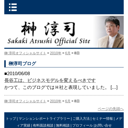
榊 淳司オフィシャルサイト
>
2010年
>
6月
> 8日
榊淳司ブログ
■2010/06/08
長谷工は、ビジネスモデルを変えるべきです
かつて、このブログではＨ社と表現していました。 […]
榊 淳司オフィシャルサイト
>
2010年
>
6月
> 8日
ページの先頭へ
トップ
|
マンションレポートライブラリー
|
ご購入方法
|
セミナー情報
|
メデ
ィア実績
|
有料面談相談
|
無料相談
|
プロフィール
|
お問い合せ