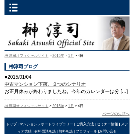
榊 淳司オフィシャルサイト
>
2015年
>
1月
> 4日
榊淳司ブログ
■2015/01/04
中古マンション下落、２つのシナリオ
お正月休みが終わりましたね。今年のカレンダーは分 […]
榊 淳司オフィシャルサイト
>
2015年
>
1月
> 4日
ページの先頭へ
トップ
|
マンションレポートライブラリー
|
ご購入方法
|
セミナー情報
|
メデ
ィア実績
|
有料面談相談
|
無料相談
|
プロフィール
|
お問い合せ