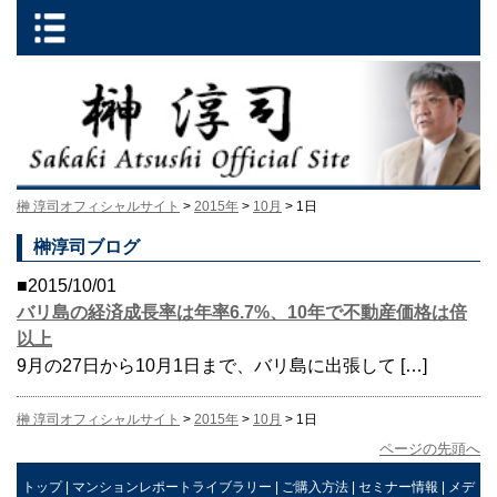
榊 淳司オフィシャルサイト
>
2015年
>
10月
> 1日
榊淳司ブログ
■2015/10/01
バリ島の経済成長率は年率6.7%、10年で不動産価格は倍
以上
9月の27日から10月1日まで、バリ島に出張して […]
榊 淳司オフィシャルサイト
>
2015年
>
10月
> 1日
ページの先頭へ
トップ
|
マンションレポートライブラリー
|
ご購入方法
|
セミナー情報
|
メデ