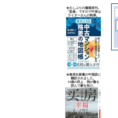
★久しぶりの書籍発刊。
「監修」ですので中身は
ライターさんの執筆。
★集英社新書が中国語に
翻訳されました。
14億の民よ、我が書を
読んで蒙を拓け。