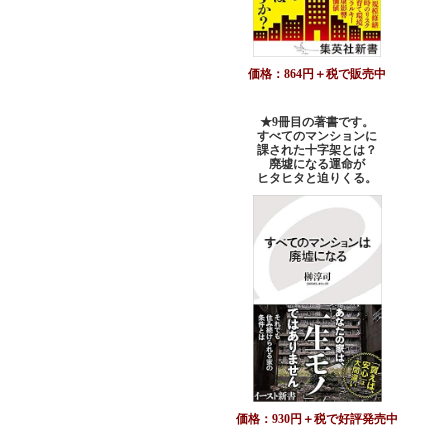
価格：864円＋税で販売中
★9冊目の著書です。
すべてのマンションに
課された十字架とは？
廃墟になる運命が
ヒタヒタと迫りくる。
価格：930円＋税で好評発売中