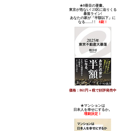
★8冊目の著書。
東京が危ない! 23区に迫りくる
暴落ライン!
あなたの家が「半額以下」に
なる……! !
8刷！
価格：861円＋税で好評発売中
★マンションは
日本人を幸せにするか。
増刷決定！