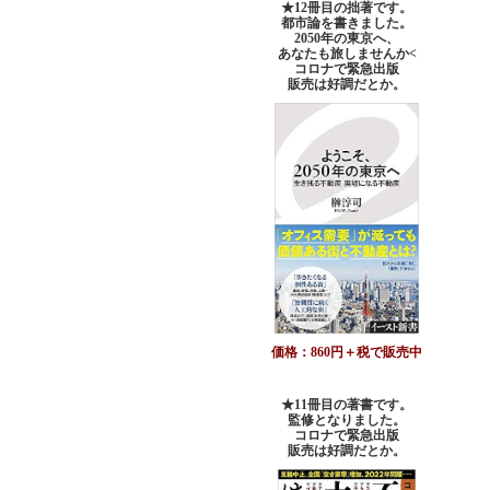
★12冊目の拙著です。
都市論を書きました。
2050年の東京へ、
あなたも旅しませんか<
コロナで緊急出版
販売は好調だとか。
価格：860円＋税で販売中
★11冊目の著書です。
監修となりました。
コロナで緊急出版
販売は好調だとか
。