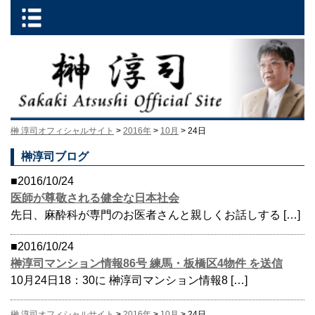
榊 淳司オフィシャルサイト
>
2016年
>
10月
> 24日
榊淳司ブログ
■2016/10/24
医師が尊敬される健全な日本社会
先日、麻酔科が専門のお医者さんと親しくお話しする […]
■2016/10/24
榊淳司マンション情報86号 練馬・板橋区4物件 を送信
10月24日18：30に 榊淳司マンション情報8 […]
榊 淳司オフィシャルサイト
>
2016年
>
10月
> 24日