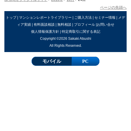
ページの先頭へ
トップ
|
マンションレポートライブラリー
|
ご購入方法
|
セミナー情報
|
メデ
ィア実績
|
有料面談相談
|
無料相談
|
プロフィール
|
お問い合せ
個人情報保護方針
|
特定商取引に関する表記
Copyright ©2026 Sakaki Atsushi
All Rights Reserved.
モバイル
PC