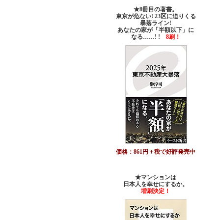
★8冊目の著書。
東京が危ない! 23区に迫りくる
暴落ライン!
あなたの家が「半額以下」に
なる……! !
8刷！
価格：861円＋税で好評発売中
★マンションは
日本人を幸せにするか。
増刷決定！