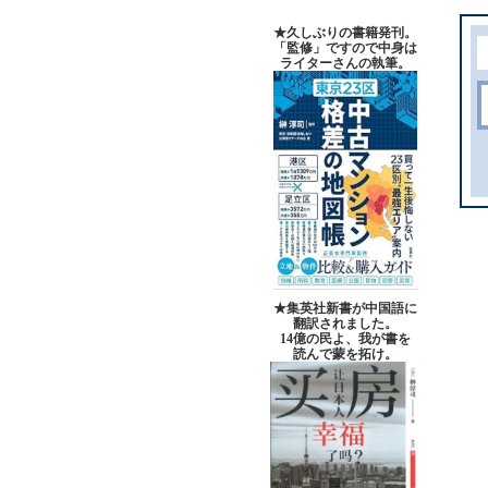
★久しぶりの書籍発刊。
「監修」ですので中身は
ライターさんの執筆。
★集英社新書が中国語に
翻訳されました。
14億の民よ、我が書を
読んで蒙を拓け。