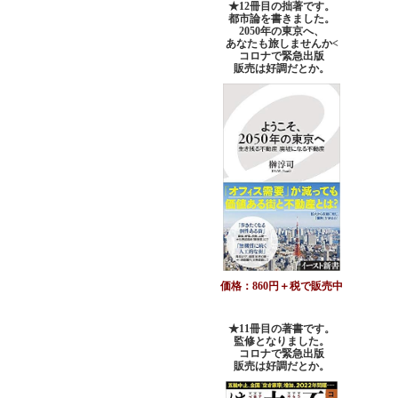
★12冊目の拙著です。
都市論を書きました。
2050年の東京へ、
あなたも旅しませんか<
コロナで緊急出版
販売は好調だとか。
価格：860円＋税で販売中
★11冊目の著書です。
監修となりました。
コロナで緊急出版
販売は好調だとか
。