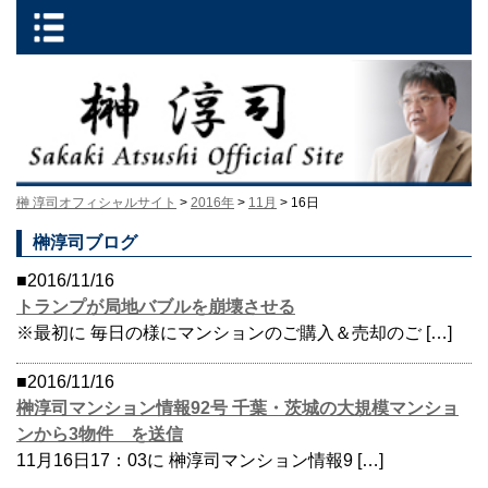
榊 淳司オフィシャルサイト
>
2016年
>
11月
> 16日
榊淳司ブログ
■2016/11/16
トランプが局地バブルを崩壊させる
※最初に 毎日の様にマンションのご購入＆売却のご […]
■2016/11/16
榊淳司マンション情報92号 千葉・茨城の大規模マンショ
ンから3物件 を送信
11月16日17：03に 榊淳司マンション情報9 […]