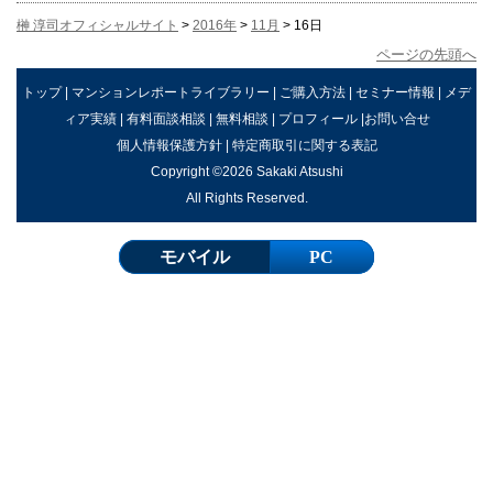
榊 淳司オフィシャルサイト
>
2016年
>
11月
> 16日
ページの先頭へ
トップ
|
マンションレポートライブラリー
|
ご購入方法
|
セミナー情報
|
メデ
ィア実績
|
有料面談相談
|
無料相談
|
プロフィール
|
お問い合せ
個人情報保護方針
|
特定商取引に関する表記
Copyright ©2026 Sakaki Atsushi
All Rights Reserved.
モバイル
PC