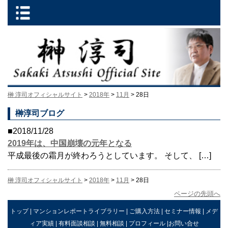
榊 淳司オフィシャルサイト
>
2018年
>
11月
> 28日
榊淳司ブログ
■2018/11/28
2019年は、中国崩壊の元年となる
平成最後の霜月が終わろうとしています。 そして、 […]
榊 淳司オフィシャルサイト
>
2018年
>
11月
> 28日
ページの先頭へ
トップ
|
マンションレポートライブラリー
|
ご購入方法
|
セミナー情報
|
メデ
ィア実績
|
有料面談相談
|
無料相談
|
プロフィール
|
お問い合せ