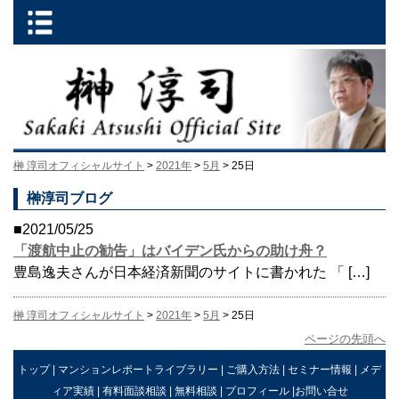
榊 淳司オフィシャルサイト
>
2021年
>
5月
> 25日
榊淳司ブログ
■2021/05/25
「渡航中止の勧告」はバイデン氏からの助け舟？
豊島逸夫さんが日本経済新聞のサイトに書かれた 「 […]
榊 淳司オフィシャルサイト
>
2021年
>
5月
> 25日
ページの先頭へ
トップ
|
マンションレポートライブラリー
|
ご購入方法
|
セミナー情報
|
メデ
ィア実績
|
有料面談相談
|
無料相談
|
プロフィール
|
お問い合せ