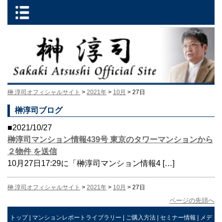
榊 淳司オフィシャルサイト
>
2021年
>
10月
> 27日
榊淳司ブログ
■2021/10/27
榊淳司マンション情報439号 東京のタワーマンションから
２物件 を送信
10月27日17:29に「榊淳司マンション情報4 […]
榊 淳司オフィシャルサイト
>
2021年
>
10月
> 27日
ページの先頭へ
トップ
|
マンションレポートライブラリー
|
ご購入方法
|
セミナー情報
|
メデ