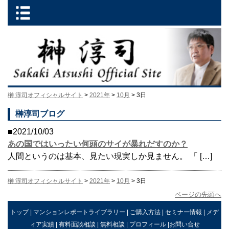
榊 淳司オフィシャルサイト
>
2021年
>
10月
> 3日
榊淳司ブログ
■2021/10/03
あの国ではいったい何頭のサイが暴れだすのか？
人間というのは基本、見たい現実しか見ません。 「 […]
榊 淳司オフィシャルサイト
>
2021年
>
10月
> 3日
ページの先頭へ
トップ
|
マンションレポートライブラリー
|
ご購入方法
|
セミナー情報
|
メデ
ィア実績
|
有料面談相談
|
無料相談
|
プロフィール
|
お問い合せ