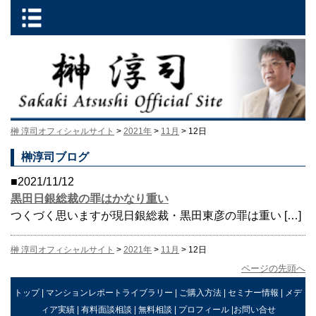
榊 淳司オフィシャルサイト
>
2021年
>
11月
> 12日
榊淳司ブログ
■2021/11/12
黒田日銀総裁の罪はかなり重い
つくづく思いますが現日銀総裁・黒田東彦の罪は重い […]
榊 淳司オフィシャルサイト
>
2021年
>
11月
> 12日
ページの先頭へ
トップ
|
マンションレポートライブラリー
|
ご購入方法
|
セミナー情報
|
メデ
ィア実績
|
有料面談相談
|
無料相談
|
プロフィール
|
お問い合せ