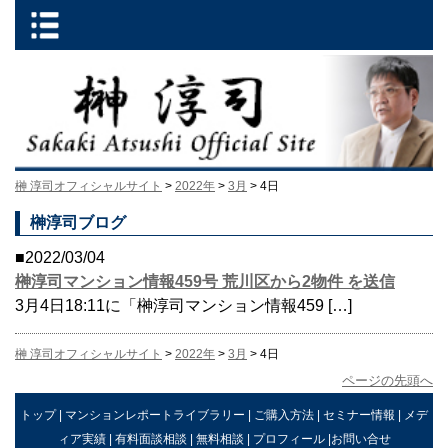
榊 淳司オフィシャルサイト
>
2022年
>
3月
> 4日
榊淳司ブログ
■2022/03/04
榊淳司マンション情報459号 荒川区から2物件 を送信
3月4日18:11に「榊淳司マンション情報459 […]
榊 淳司オフィシャルサイト
>
2022年
>
3月
> 4日
ページの先頭へ
トップ
|
マンションレポートライブラリー
|
ご購入方法
|
セミナー情報
|
メデ
ィア実績
|
有料面談相談
|
無料相談
|
プロフィール
|
お問い合せ