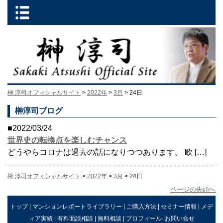
榊 淳司オフィシャルサイト
>
2022年
>
3月
> 24日
榊淳司ブログ
■2022/03/24
世界史の転換点を楽しむチャンス
どうやらコロナは過去の話になりつつあります。 欧 […]
榊 淳司オフィシャルサイト
>
2022年
>
3月
> 24日
ページの先頭へ
トップ
|
マンションレポートライブラリー
|
ご購入方法
|
セミナー情報
|
メデ
ィア実績
|
有料面談相談
|
無料相談
|
プロフィール
|
お問い合せ