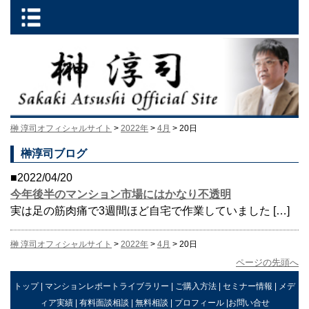
榊 淳司オフィシャルサイト
>
2022年
>
4月
> 20日
榊淳司ブログ
■2022/04/20
今年後半のマンション市場にはかなり不透明
実は足の筋肉痛で3週間ほど自宅で作業していました […]
榊 淳司オフィシャルサイト
>
2022年
>
4月
> 20日
ページの先頭へ
トップ
|
マンションレポートライブラリー
|
ご購入方法
|
セミナー情報
|
メデ
ィア実績
|
有料面談相談
|
無料相談
|
プロフィール
|
お問い合せ