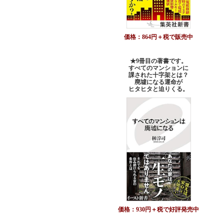
価格：864円＋税で販売中
★9冊目の著書です。
すべてのマンションに
課された十字架とは？
廃墟になる運命が
ヒタヒタと迫りくる。
価格：930円＋税で好評発売中