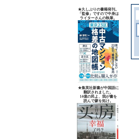
★久しぶりの書籍発刊。
「監修」ですので中身は
ライターさんの執筆。
★集英社新書が中国語に
翻訳されました。
14億の民よ、我が書を
読んで蒙を拓け。