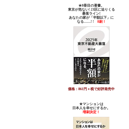
★8冊目の著書。
東京が危ない! 23区に迫りくる
暴落ライン!
あなたの家が「半額以下」に
なる……! !
8刷！
価格：861円＋税で好評発売中
★マンションは
日本人を幸せにするか。
増刷決定！