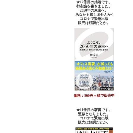
★12冊目の拙著です。
都市論を書きました。
2050年の東京へ、
あなたも旅しませんか<
コロナで緊急出版
販売は好調だとか。
価格：860円＋税で販売中
★11冊目の著書です。
監修となりました。
コロナで緊急出版
販売は好調だとか
。