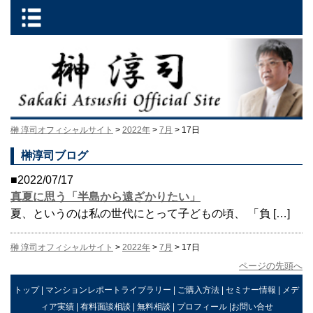
榊 淳司オフィシャルサイト
>
2022年
>
7月
> 17日
榊淳司ブログ
■2022/07/17
真夏に思う「半島から遠ざかりたい」
夏、というのは私の世代にとって子どもの頃、 「負 […]
榊 淳司オフィシャルサイト
>
2022年
>
7月
> 17日
ページの先頭へ
トップ
|
マンションレポートライブラリー
|
ご購入方法
|
セミナー情報
|
メデ
ィア実績
|
有料面談相談
|
無料相談
|
プロフィール
|
お問い合せ