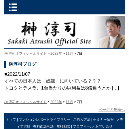
榊 淳司オフィシャルサイト
>
2022年
>
11月
> 7日
榊淳司ブログ
■2022/11/07
すべての日本人は「奴隷」に向いている？？？
トヨタとテスラ、1台当たりの純利益は8倍違うとか […]
榊 淳司オフィシャルサイト
>
2022年
>
11月
> 7日
ページの先頭へ
トップ
|
マンションレポートライブラリー
|
ご購入方法
|
セミナー情報
|
メデ
ィア実績
|
有料面談相談
|
無料相談
|
プロフィール
|
お問い合せ