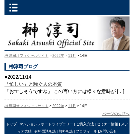
榊 淳司オフィシャルサイト
>
2022年
>
11月
> 14日
榊淳司ブログ
■2022/11/14
「忙しい」と騒ぐ人の本質
「お忙しそうですね」 この言い方には様々な意味が […]
榊 淳司オフィシャルサイト
>
2022年
>
11月
> 14日
ページの先頭へ
トップ
|
マンションレポートライブラリー
|
ご購入方法
|
セミナー情報
|
メデ
ィア実績
|
有料面談相談
|
無料相談
|
プロフィール
|
お問い合せ