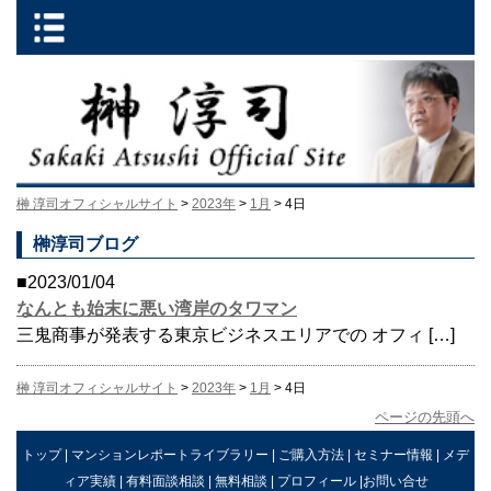
榊 淳司オフィシャルサイト
>
2023年
>
1月
> 4日
榊淳司ブログ
■2023/01/04
なんとも始末に悪い湾岸のタワマン
三鬼商事が発表する東京ビジネスエリアでの オフィ […]
榊 淳司オフィシャルサイト
>
2023年
>
1月
> 4日
ページの先頭へ
トップ
|
マンションレポートライブラリー
|
ご購入方法
|
セミナー情報
|
メデ
ィア実績
|
有料面談相談
|
無料相談
|
プロフィール
|
お問い合せ