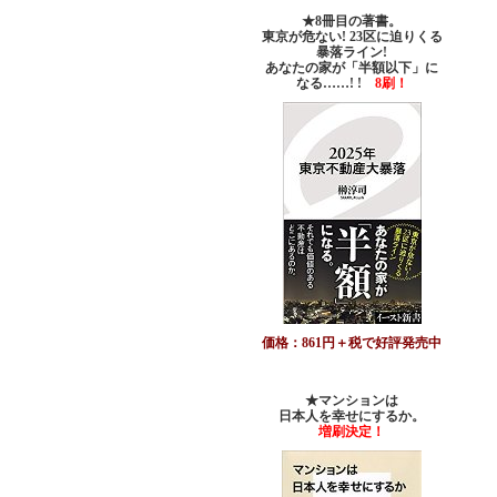
★8冊目の著書。
東京が危ない! 23区に迫りくる
暴落ライン!
あなたの家が「半額以下」に
なる……! !
8刷！
価格：861円＋税で好評発売中
★マンションは
日本人を幸せにするか。
増刷決定！