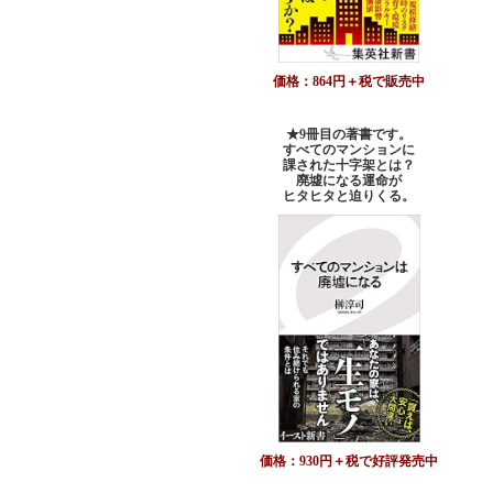
価格：864円＋税で販売中
★9冊目の著書です。
すべてのマンションに
課された十字架とは？
廃墟になる運命が
ヒタヒタと迫りくる。
価格：930円＋税で好評発売中