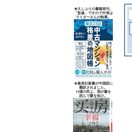
★久しぶりの書籍発刊。
「監修」ですので中身は
ライターさんの執筆。
★集英社新書が中国語に
翻訳されました。
14億の民よ、我が書を
読んで蒙を拓け。