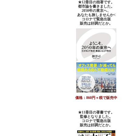
★12冊目の拙著です。
都市論を書きました。
2050年の東京へ、
あなたも旅しませんか<
コロナで緊急出版
販売は好調だとか。
価格：860円＋税で販売中
★11冊目の著書です。
監修となりました。
コロナで緊急出版
販売は好調だとか
。