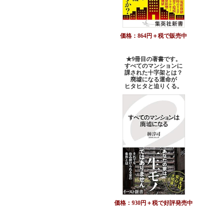
価格：864円＋税で販売中
★9冊目の著書です。
すべてのマンションに
課された十字架とは？
廃墟になる運命が
ヒタヒタと迫りくる。
価格：930円＋税で好評発売中