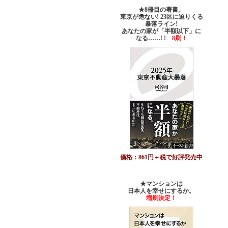
★8冊目の著書。
東京が危ない! 23区に迫りくる
暴落ライン!
あなたの家が「半額以下」に
なる……! !
8刷！
価格：861円＋税で好評発売中
★マンションは
日本人を幸せにするか。
増刷決定！