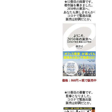
★12冊目の拙著です。
都市論を書きました。
2050年の東京へ、
あなたも旅しませんか<
コロナで緊急出版
販売は好調だとか。
価格：860円＋税で販売中
★11冊目の著書です。
監修となりました。
コロナで緊急出版
販売は好調だとか
。