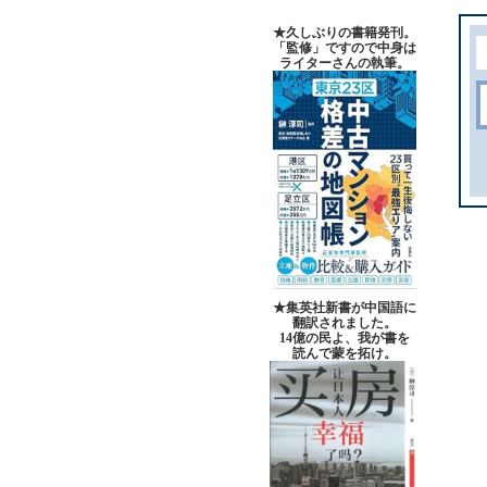
★久しぶりの書籍発刊。
「監修」ですので中身は
ライターさんの執筆。
★集英社新書が中国語に
翻訳されました。
14億の民よ、我が書を
読んで蒙を拓け。